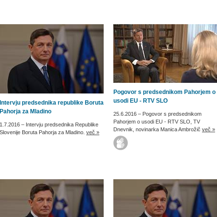
Pogovor s predsednikom Pahorjem o
usodi EU - RTV SLO
Intervju predsednika republike Boruta
Pahorja za Mladino
25.6.2016
– Pogovor s predsednikom
Pahorjem o usodi EU - RTV SLO, TV
1.7.2016
– Intervju predsednika Republike
Dnevnik, novinarka Manica Ambrožič
več »
Slovenije Boruta Pahorja za Mladino.
več »