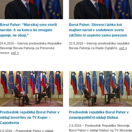
Borut Pahor: “Marsikaj smo storili
Borut Pahor: Slovenci lahko kot
narobe. A na koncu bo zmagalo
majhen narod v sodobnem svetu
upanje, ne obup.”
zdržimo in uspemo samo povezani
24.6.2016
– Intervju predsednika Republike
22.6.2016
– Intervju predsednika republike
Slovenije Boruta Pahorja za Primorske
Boruta Pahorja za Radio Ognjišče.
več »
novice.
več »
Predsednik republike Borut Pahor v
Predsednik republike Borut Pahor v
oddaji Izostritev na TV Koper –
zunanjepolitični oddaji Globus
Capodistria
2.6.2016
– Predsednik Republike Slovenije
Borut Pahor v oddaji Globus na TV Slovenija
2.6.2016
– Predsednik Pahor v oddaji