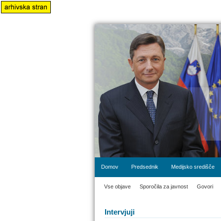
Domov
Predsednik
Medijsko središče
Vse objave
Sporočila za javnost
Govori
Intervjuji