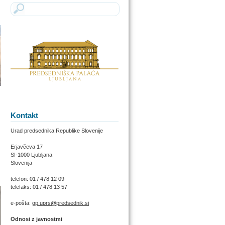
Kontakt
Urad predsednika Republike Slovenije
Erjavčeva 17
SI-1000 Ljubljana
Slovenija
telefon: 01 / 478 12 09
telefaks: 01 / 478 13 57
e-pošta:
gp.uprs@predsednik.si
Odnosi z javnostmi