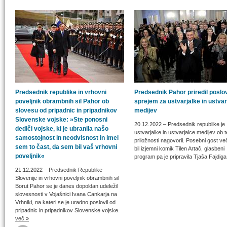
Predsednik republike in vrhovni
Predsednik Pahor priredil poslov
poveljnik obrambnih sil Pahor ob
sprejem za ustvarjalke in ustvar
slovesu od pripadnic in pripadnikov
medijev
Slovenske vojske: »Ste ponosni
20.12.2022
– Predsednik republike je
dediči vojske, ki je ubranila našo
ustvarjalke in ustvarjalce medijev ob t
samostojnost in neodvisnost in imel
priložnosti nagovoril. Posebni gost ve
sem to čast, da sem bil vaš vrhovni
bil izjemni komik Tilen Artač, glasbeni
poveljnik«
program pa je pripravila Tjaša Fajdig
21.12.2022
– Predsednik Republike
Slovenije in vrhovni poveljnik obrambnih sil
Borut Pahor se je danes dopoldan udeležil
slovesnosti v Vojašnici Ivana Cankarja na
Vrhniki, na kateri se je uradno poslovil od
pripadnic in pripadnikov Slovenske vojske.
več »