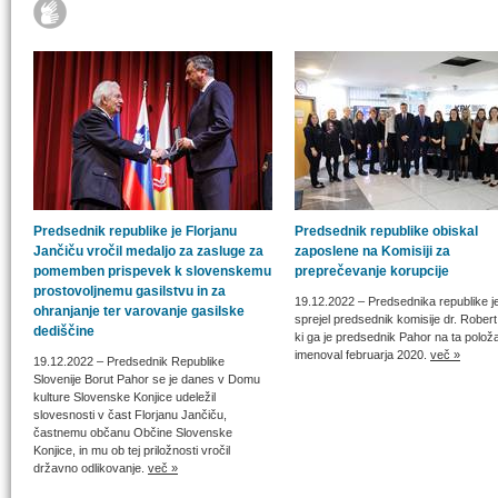
Predsednik republike je Florjanu
Predsednik republike obiskal
Jančiču vročil medaljo za zasluge za
zaposlene na Komisiji za
pomemben prispevek k slovenskemu
preprečevanje korupcije
prostovoljnemu gasilstvu in za
19.12.2022
– Predsednika republike j
ohranjanje ter varovanje gasilske
sprejel predsednik komisije dr. Rober
dediščine
ki ga je predsednik Pahor na ta položa
imenoval februarja 2020.
več »
19.12.2022
– Predsednik Republike
Slovenije Borut Pahor se je danes v Domu
kulture Slovenske Konjice udeležil
slovesnosti v čast Florjanu Jančiču,
častnemu občanu Občine Slovenske
Konjice, in mu ob tej priložnosti vročil
državno odlikovanje.
več »