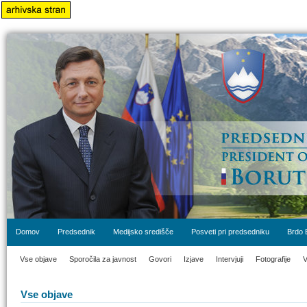
Domov
Predsednik
Medijsko središče
Posveti pri predsedniku
Brdo 
Vse objave
Sporočila za javnost
Govori
Izjave
Intervjuji
Fotografije
V
Vse objave