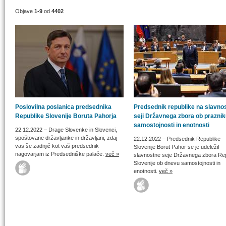
Objave
1-9
od
4402
Poslovilna poslanica predsednika
Predsednik republike na slavnos
Republike Slovenije Boruta Pahorja
seji Državnega zbora ob prazni
samostojnosti in enotnosti
22.12.2022
– Drage Slovenke in Slovenci,
spoštovane državljanke in državljani, zdaj
22.12.2022
– Predsednik Republike
vas še zadnjič kot vaš predsednik
Slovenije Borut Pahor se je udeležil
nagovarjam iz Predsedniške palače.
več »
slavnostne seje Državnega zbora Re
Slovenije ob dnevu samostojnosti in
enotnosti.
več »