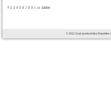
1
2
3
4
5
6
7
8
9
>
>>
Zadnja
© 2012 Urad predsednika Republike 