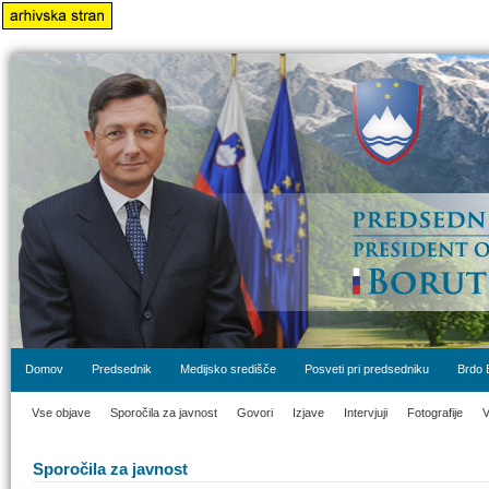
Domov
Predsednik
Medijsko središče
Posveti pri predsedniku
Brdo 
Vse objave
Sporočila za javnost
Govori
Izjave
Intervjuji
Fotografije
V
Sporočila za javnost