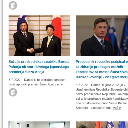
Sožalje predsednika republike Boruta
Predsednik republike podpisal p
Pahorja ob smrti bivšega japonskega
za zbiranje predlogov možnih
premierja Šinza Abeja
kandidatov za mesto člana Svet
Banke Slovenije - viceguvernerj
8.7.2022
– Danes je bil ustreljen, umorjen
bivši japonski premier Šinzo Abe.
več »
8.7.2022
– Danes, 8. julija 2022, je v
Uradnem listu Republike Slovenije obj
poziv predsednika Republike Slovenij
zbiranje predlogov možnih kandidatov
eno prosto mesto člana Sveta Banke
Slovenije - viceguvernerja.
več »