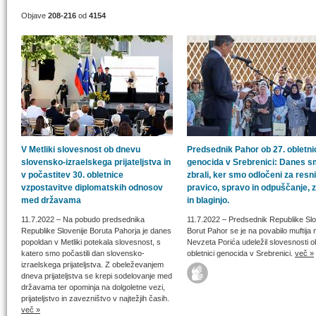
Objave
208-216
od
4154
V Metliki slovesnost ob dnevu
Predsednik Pahor ob 27. obletni
slovensko-izraelskega prijateljstva in
genocida v Srebrenici: Danes s
v počastitev 30. obletnice
zbrali, ker smo odločeni za resni
vzpostavitve diplomatskih odnosov
pravico, spravo in odpuščanje, 
med državama
in blaginjo.
11.7.2022
– Na pobudo predsednika
11.7.2022
– Predsednik Republike Slo
Republike Slovenije Boruta Pahorja je danes
Borut Pahor se je na povabilo muftija
popoldan v Metliki potekala slovesnost, s
Nevzeta Porića udeležil slovesnosti o
katero smo počastili dan slovensko-
obletnici genocida v Srebrenici.
več »
izraelskega prijateljstva. Z obeleževanjem
dneva prijateljstva se krepi sodelovanje med
državama ter opominja na dolgoletne vezi,
prijateljstvo in zavezništvo v najtežjih časih.
več »