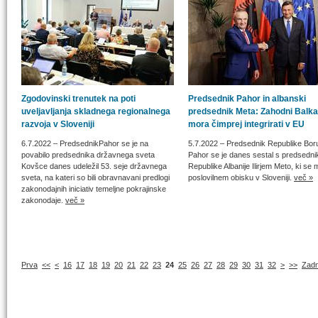
Zgodovinski trenutek na poti
Predsednik Pahor in albanski
uveljavljanja skladnega regionalnega
predsednik Meta: Zahodni Balka
razvoja v Sloveniji
mora čimprej integrirati v EU
6.7.2022
– PredsednikPahor se je na
5.7.2022
– Predsednik Republike Bor
povabilo predsednika državnega sveta
Pahor se je danes sestal s predsedn
Kovšce danes udeležil 53. seje državnega
Republike Albanije Ilirjem Meto, ki se 
sveta, na kateri so bili obravnavani predlogi
poslovilnem obisku v Sloveniji.
več »
zakonodajnih iniciativ temeljne pokrajinske
zakonodaje.
več »
Prva
<<
<
16
17
18
19
20
21
22
23
24
25
26
27
28
29
30
31
32
>
>>
Zadn