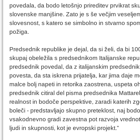
povedala, da bodo letošnjo prireditev prvikrat sku
slovenske manjšine. Zato je s še večjim veseljem
slovesnost, s katero se simbolno in stvarno sp
požiga.
Predsednik republike je dejal, da si želi, da bi 10
skupaj obeležila s predsednikom Italijanske repub
predsednik povedal, da z italijanskim predsedni
povesta, da sta iskrena prijatelja, kar jima daje 
malce bolj napeti in retorika zaostrena, uspeta oh
predsednik citiral del pisma predsednika Mattarel
realnost in bodoče perspektive, zaradi katerih zgo
boleči - predstavljajo skupno preteklost, naj bod
vsakodnevno gradi zavestna pot razvoja vredno
ljudi in skupnosti, kot je evropski projekt.”