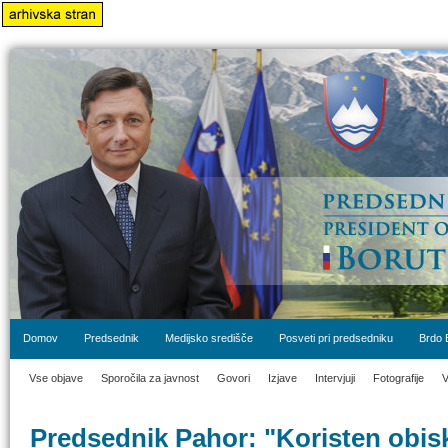
Domov
Predsednik
Medijsko središče
Posveti pri predsedniku
Brdo 
Vse objave
Sporočila za javnost
Govori
Izjave
Intervjuji
Fotografije
V
Predsednik Pahor: "Koristen obisk