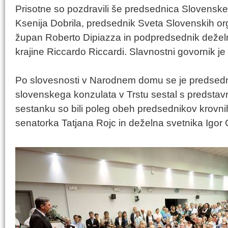
Prisotne so pozdravili še predsednica Slovensk
Ksenija Dobrila, predsednik Sveta Slovenskih org
župan Roberto Dipiazza in podpredsednik deželne
krajine Riccardo Riccardi. Slavnostni govornik j
Po slovesnosti v Narodnem domu se je predsedni
slovenskega konzulata v Trstu sestal s predstav
sestanku so bili poleg obeh predsednikov krovnih
senatorka Tatjana Rojc in deželna svetnika Igor 