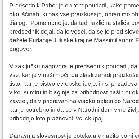
Predsednik Pahor je ob tem poudaril, kako pomem
okoliščinah, ki nas vse preizkušajo, ohranimo ob
dialog. “Pomembno je, da tudi različna staliča p
predsednik dejal, da je vesel, da se je pred slo
dežele Furlanije Julijske krajine Massimilianom F
pogovor.
V zaključku nagovora je predsednik poudaril, da j
vse, kar je v naši moči, da zlasti zaradi preizkuš
tisto, kar je bistvo evropske ideje, in si prizad
v korist miru in blaginje za prihodnost naših otr
zavzel, da v pripravah na visoko obletnico Narodn
kar je potrebno in da se v Narodni dom vrne življenj
prihodnje leto praznovali vsi skupaj.
Današnja slovesnost je potekala v nabito polni 