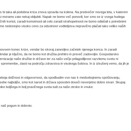
a nas bi taka ali podobna kriza znova spravila na kolena. Na predvečer novega leta, v katerem
, si moramo zato nekaj obljubiti. Napak ne bomo več ponovili, ker smo se iz vsega hudega
tičnih koristi, zaradi komotnosti ali celo zaradi strahopetnosti ne bomo odlašali s potrebnimi
me nedostojno visoko ceno za odsotnost voditeljstva nepravično plačati tako veliko naših
 povsem konec krize, vendar bo skoraj zanesljivo začetek njenega konca. In zaradi
Vendar je ključno, da ne bomo kot družba prehitro in preveč zadovoljni. Gospodarsko
nizacijo naše družbe in države ter za našo večjo prilagodljivost razvitemu svetu ni
premembe, zlasti na področju zdravstva in visokega šolstva. In iz izkušenj vemo, da jih je
.
 preboja dolžnost in odgovornost, da spodbudim vse nas k medsebojnemu spoštovanju,
 sebe najboljše, smo kot narod in država sposobni doseči neverjetno dobre stvari. Skupaj
ke boljšega in bolj pravičnega sveta tudi za naše otroke in vnuke.
 naš pogum in dobroto.