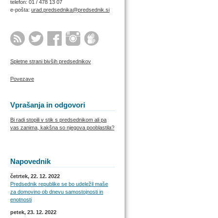
telefon: 01 / 478 13 07
e-pošta:
urad.predsednika@predsednik.si
Spletne strani bivših predsednikov
Povezave
Vprašanja in odgovori
Bi radi stopili v stik s predsednikom ali pa
vas zanima, kakšna so njegova pooblastila?
Napovednik
četrtek, 22. 12. 2022
Predsednik republike se bo udeležil maše
za domovino ob dnevu samostojnosti in
enotnosti
petek, 23. 12. 2022