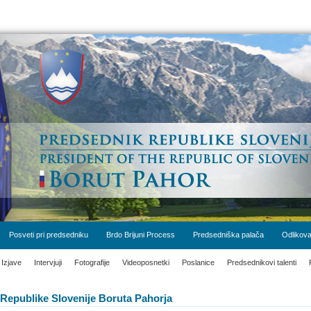
Posveti pri predsedniku
Brdo Brijuni Process
Predsedniška palača
Odlikova
Izjave
Intervjuji
Fotografije
Videoposnetki
Poslanice
Predsednikovi talenti
Republike Slovenije Boruta Pahorja