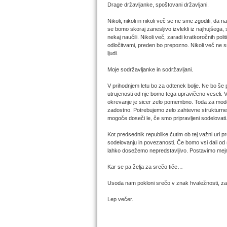
Drage državljanke, spoštovani državljani.
Nikoli, nikoli in nikoli več se ne sme zgoditi, d
se bomo skoraj zanesljivo izvlekli iz najhujšega
nekaj naučili. Nikoli več, zaradi kratkoročnih poli
odločitvami, preden bo prepozno. Nikoli več ne s
ljudi.
Moje sodržavljanke in sodržavljani.
V prihodnjem letu bo za odtenek bolje. Ne bo še
utrujenosti od nje bomo tega upravičeno veseli. 
okrevanje je sicer zelo pomembno. Toda za moder
zadostno. Potrebujemo zelo zahtevne strukturne s
mogoče doseči le, če smo pripravljeni sodelovati
Kot predsednik republike čutim ob tej važni uri
sodelovanju in povezanosti. Če bomo vsi dali od
lahko dosežemo nepredstavljivo. Postavimo mejni
Kar se pa želja za srečo tiče…
Usoda nam pokloni srečo v znak hvaležnosti, za
Lep večer.