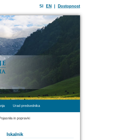
SI
EN
|
Dostopnost
nja
Urad predsednika
Pojasnila in popravki
Iskalnik