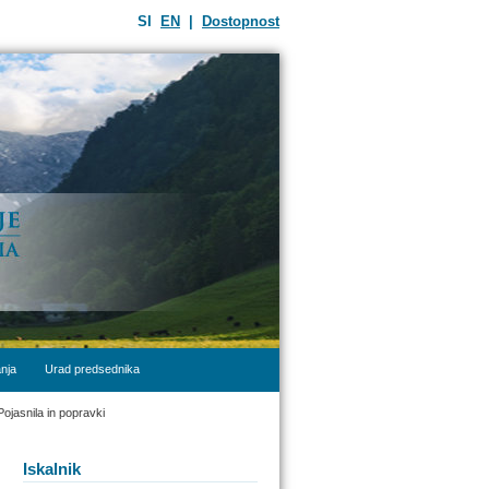
SI
EN
|
Dostopnost
nja
Urad predsednika
Pojasnila in popravki
Iskalnik