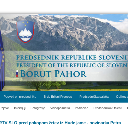
Posveti pri predsedniku
Brdo Brijuni Process
Predsedniška palača
Odlikova
Izjave
Intervjuji
Fotografije
Videoposnetki
Poslanice
Predsednikovi talenti
RTV SLO pred pokopom žrtev iz Hude jame - novinarka Petra