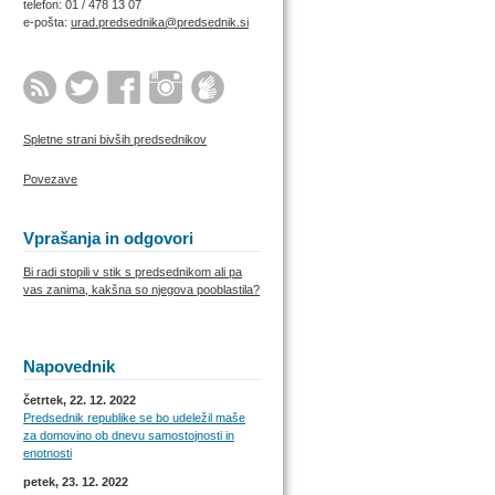
telefon: 01 / 478 13 07
e-pošta:
urad.predsednika@predsednik.si
Spletne strani bivših predsednikov
Povezave
Vprašanja in odgovori
Bi radi stopili v stik s predsednikom ali pa
vas zanima, kakšna so njegova pooblastila?
Napovednik
četrtek, 22. 12. 2022
Predsednik republike se bo udeležil maše
za domovino ob dnevu samostojnosti in
enotnosti
petek, 23. 12. 2022