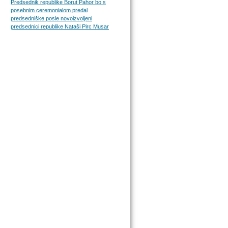
Predsednik republike Borut Pahor bo s
posebnim ceremonialom predal
predsedniške posle novoizvoljeni
predsednici republike Nataši Pirc Musar