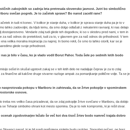
tičnih zabojnikih so zadnja leta pretresala slovensko javnost. Jutri bo simbolično
iboru svečan pogreb. Je to začetek sprave? Bo narod zacelil rane?
ačetek in tudi ni konec. V kolikor je stanje duha, v kolikor je sprava stanje duha pa je to v
lahko zadovoljni, da kljub temu, da smo dolgo odlašali z nekaterimi ravnanji, ki nas delajo
j dostojanstveno. Vendarle zdaj tudi glede teh dogodkov, ki so v oktobru pred nami, v tem in
 za naš odnos do preteklosti, tudi za to, v glavnem gre za naš odnos do prihodnosti. V tem
 velika moralna inspiracija za naprej. In bomo rekli, če smo to lahko storili, kar se je
aredimo glede svoje prihodnosti.
 nas je bilo v času, ko je vlado vodil Borut Pahor. Toda šele po sedmih letih bodo
ijo sešel in skušal ugotovit zakaj se v teh letih delo ne nadaljuje čeprav je za to zdaj
o za finančne ali kakšne druge stvarne razloge ampak za pomanjkanje politične volje. Ta se je
o nasprotovala pokopu v Mariboru in zahtevala, da se žrtve pokoplje v spominskem
prostorske osnove.
bilo treba res veliko časa prizadevat, da se zdaj pokoplje žrtve svečano v Mariboru, da dobijo
a se Teharje simbolno ohrani kot mesto spomina. Da je to nek kompromis, ki je rešil stvar.
o ocenah zgodovinarjev ležalo še več kot dva tisoč žrtev bodo namreč trajala dobro
o Slovenci narod, ki je bil sredi prejšnjega stoletja hudo razklan. Sposobni počasi, ne brez