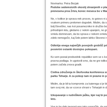
Novinarka: Petra Bezjak
Podobe sedemstotih okostij shranjenih v plas
prenesena prva žrtev, konec meseca bo v Mar
Ne, v kolikor je sprava nek proces, to gotovo ni z
vsakem primeru prelomen dogodek. Mislim, da smo 
bolj človeške, nas kot posameznike in družbo bol
prihodnjem letu, gledamo z nekim upanjem, ne gre
smislu domnevam, da bo sprava v nekem smislu ena
zdelo nemogoče, kaj šele potem lahko Slovenci n
Odkritje enega največjih povojnih grobišč pri
posmrtni ostanki dostojno pokopani.
Ko sem postal predsednik republike sem se s komis
pravna podlaga. In ugotovili smo, da ne gre tolik
potem začela znova gradit.
Civilna združenja in škofovska konferenca s
parku Teharje. A za pokop tam ni pravne in 
Mislim, da je bil ta kompromis za katerega si je 
tam svoj mir, da se vzorce shrani v Teharjah in d
Izkopavanje v rudniškem jašku, kjer naj bi p
leto.
Vse to bo dalo javnosti eno tako sporočilo, da sm