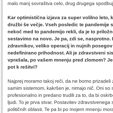
malo manj sovraštva celo, drug drugega spodbujat
Kar optimistična izjava za super volilno leto,
družbi še večje. Vseh posledic te pandemije 
nekoč med to pandemijo rekli, da je to prilož
sestavimo na novo. Je pa, zdi se, nasprotno. 
zdravnikov, veliko operacij in nujnih posegov
nedefinirano prihodnost. Ali je zdravstveni s
vprašala, po vašem mnenju pred zlomom? Je p
pot k rešitvi?
Najprej moramo takoj reči, da ne bomo prizadeli 
samim sistemom, kakršen je, nimajo nič. Oni so s
profesionalno in predano trudili za to, da bi oskrb
ljudi. To je prva stvar. Postavitev zdravstvenega 
političnih oblasti. Te pa bi po mojem mnenju mor