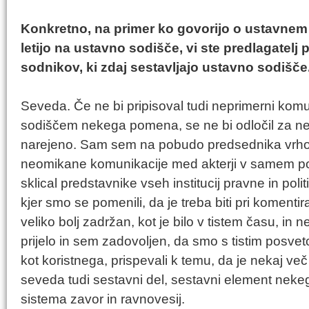
Konkretno, na primer ko govorijo o ustavnem 
letijo na ustavno sodišče, vi ste predlagatelj
sodnikov, ki zdaj sestavljajo ustavno sodišče
Seveda. Če ne bi pripisoval tudi neprimerni komun
sodiščem nekega pomena, se ne bi odločil za nekaj
narejeno. Sam sem na pobudo predsednika vrho
neomikane komunikacije med akterji v samem po
sklical predstavnike vseh institucij pravne in pol
kjer smo se pomenili, da je treba biti pri komenti
veliko bolj zadržan, kot je bilo v tistem času, in 
prijelo in sem zadovoljen, da smo s tistim posvetom
kot koristnega, prispevali k temu, da je nekaj več z
seveda tudi sestavni del, sestavni element neke
sistema zavor in ravnovesij.