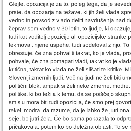
Glejte, opozicija je za to, poleg tega, da je seved
prste, da opozarja na težave, ki jih želi vlada s
vedno in povsod z vlado deliti navdušenja nad do
čeprav sem vedno v 30 letih, to ljudje, ki opazuje
tudi kot voditelj opozicije ali opozicijske stranke p
tekmoval, njene uspehe, tudi sodeloval z njo. To
obrestuje, če zna pohvaliti takrat, ko je vlada, prot
pohvale, če zna pomagati vladi, takrat ko je vlad
kritična, takrat ko vlada ne želi slišati te kritike. M
Sloveniji zmernih ljudi. Večina ljudi ne želi biti u
politični blok, ampak si želi neke zmerne, modre
politike, ki bo težila k temu, da se poiščejo skupn
smislu mora biti tudi opozicija, če smo prej govoril
rekel, modra, da razume, da je lahko že jutri ona 
seje, bo jutri žela. Če bo sama pokazala to odprtos
pričakovala, potem ko bo deležna oblasti. To se