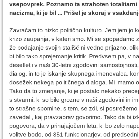
vsepovprek. Poznamo ta strahoten totalitarn
nacizma, ki je bil ... Prišel je skoraj v vsakda
Zavračam to nizko politično kulturo. Jemljem jo
krizo zaupanja, v kateri smo. Mi se spopadamo z n
že podajanje svojih stališč ni vedno prijazno, ol
bi bilo tako sprejemanje kritik. Predvsem pa, v nasp
desetletji v naši 30-letni zgodovini samostojnosti
dialog, in to je iskanje skupnega imenovalca, ko
dosežek nekega političnega dialoga. Mi imamo os
Tako da to zmerjanje, ki je postalo nekako prece
s stvarmi, ki so bile grozne v naši zgodovini in ima
to strašne spomine, s tem, se zdi, si postrežemo
zavedali, kaj pravzaprav govorimo. Tako da bi izko
pogovora, da v prihajajočem letu, ki bo zelo napor
volitve bodo, od 351 funkcionarjev, od predsedn