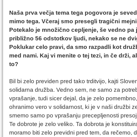
Naša prva večja tema tega pogovora je seve
mimo tega. Včeraj smo presegli tragični mejn
Potekalo je množično cepljenje, še vedno pa 
približno 56 odstotkov ljudi, nekako se ne dvi
Poklukar celo pravi, da smo razpadli kot druž
med nami. Kaj vi menite o tej tezi, in če drži,
to?
Bil bi zelo previden pred tako trditvijo, kajti Slove
solidarna družba. Vedno sem, ne samo za potre
vprašanje, tudi sicer dejal, da je zelo pomembno, 
ohranimo vero v solidarnost, ki je v naši družbi
smemo samo po vprašanju precepljenosti presoja
Te dobrote je zelo veliko. Ta dobrota je konstitui
moramo biti zelo previdni pred tem, da rečemo, da