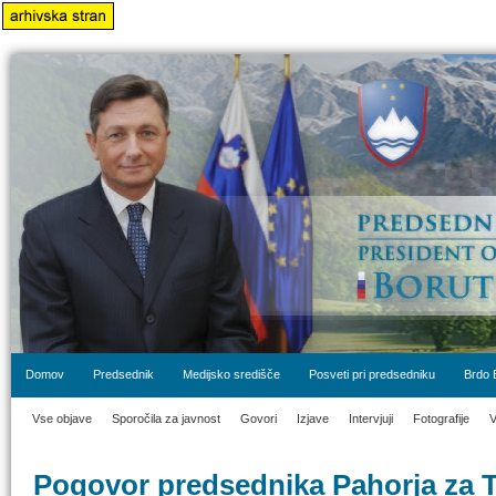
Domov
Predsednik
Medijsko središče
Posveti pri predsedniku
Brdo 
Vse objave
Sporočila za javnost
Govori
Izjave
Intervjuji
Fotografije
V
Pogovor predsednika Pahorja za T