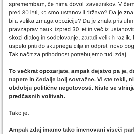
spremembam, če nima dovolj zaveznikov. V čem
pred 30 leti, ko smo ustanovili državo? Da je znal 
bila velika zmaga opozicije? Da je znala prisluh
pravzaprav nauki izpred 30 let in več iz ustanov
skozi dialog in sodelovanje, zaradi velikih razlik,
uspelo priti do skupnega cilja in odpreti novo po
Tak načrt za prihodnost potrebujemo tudi zdaj.
To večkrat opozarjate, ampak dejstvo pa je, d
napete in čedalje bolj sovražne. Vi ste rekli, n
obdobju politične negotovosti. Niste se strinj
predčasnih volitvah.
Tako je.
Ampak zdaj imamo tako imenovani viseči par