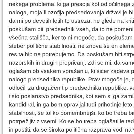
nekega problema, ki ga presoja kot odločilnega
naloga, moja filozofija predsedovanja državi je b
da mi po devetih letih to ustreza, ne glede na krit
poskušam biti predsednik vseh, da to ne pomen
všečna stališča, ker to ni mogoče, da poskušam 
steber politične stabilnosti, ne znova še en eleme
res ta hip ne potrebujemo. Da poskušam biti strpe
nazorskih in drugih prepričanj. Zdi se mi, da sa
oglašam ob vsakem vprašanju, ki sicer zadeva po
nalogo predsednika republike. Prav mogoče je, da
odločili za drugačen tip predsednika republike, ve
tisto poslanstvo predsednika, kot sem si ga zamis
kandidiral, in ga bom opravljal tudi prihodnje leto
stabilnosti, še toliko pomembnejši, ko bo treba bi
potrpežljiv z vsemi. Ko se bo treba oglašati le te
in pustiti, da se široka politična razprava vodi na