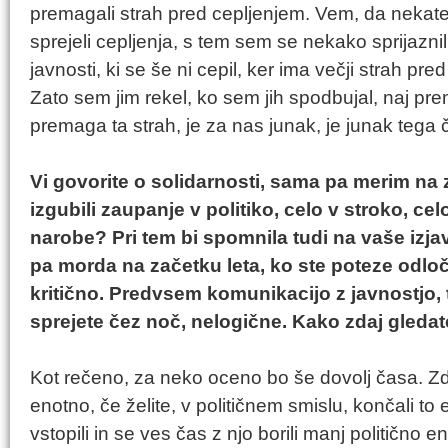
premagali strah pred cepljenjem. Vem, da nekat
sprejeli cepljenja, s tem sem se nekako sprijazn
javnosti, ki se še ni cepil, ker ima večji strah pr
Zato sem jim rekel, ko sem jih spodbujal, naj pre
premaga ta strah, je za nas junak, je junak tega 
Vi govorite o solidarnosti, sama pa merim na 
izgubili zaupanje v politiko, celo v stroko, cel
narobe? Pri tem bi spomnila tudi na vaše izja
pa morda na začetku leta, ko ste poteze odloč
kritično. Predvsem komunikacijo z javnostjo, t
sprejete čez noč, nelogične. Kako zdaj gledat
Kot rečeno, za neko oceno bo še dovolj časa. Zdaj 
enotno, če želite, v političnem smislu, končali to
vstopili in se ves čas z njo borili manj politično 