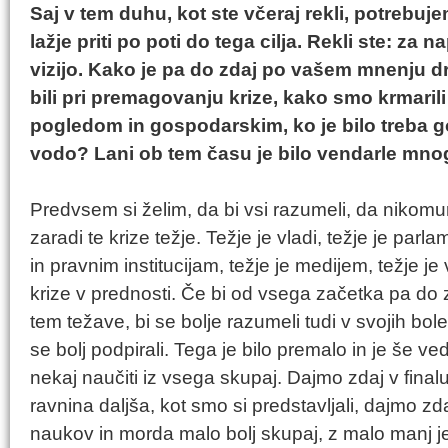
Saj v tem duhu, kot ste včeraj rekli, potrebujem
lažje priti po poti do tega cilja. Rekli ste: za
vizijo. Kako je pa do zdaj po vašem mnenju d
bili pri premagovanju krize, kako smo krmaril
pogledom in gospodarskim, ko je bilo treba 
vodo? Lani ob tem času je bilo vendarle mnogo
Predvsem si želim, da bi vsi razumeli, da nikom
zaradi te krize težje. Težje je vladi, težje je parl
in pravnim institucijam, težje je medijem, težje j
krize v prednosti. Če bi od vsega začetka pa do 
tem težave, bi se bolje razumeli tudi v svojih bole
se bolj podpirali. Tega je bilo premalo in je še
nekaj naučiti iz vsega skupaj. Dajmo zdaj v finalu,
ravnina daljša, kot smo si predstavljali, dajmo zd
naukov in morda malo bolj skupaj, z malo manj j