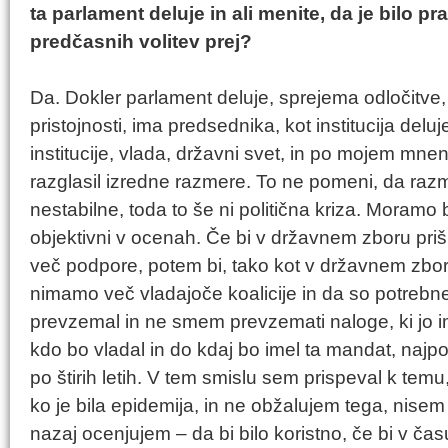
ta parlament deluje in ali menite, da je bilo pr
predčasnih volitev prej?
Da. Dokler parlament deluje, sprejema odločitve
pristojnosti, ima predsednika, kot institucija delu
institucije, vlada, državni svet, in po mojem mnenj
razglasil izredne razmere. To ne pomeni, da razm
nestabilne, toda to še ni politična kriza. Moramo b
objektivni v ocenah. Če bi v državnem zboru priš
več podpore, potem bi, tako kot v državnem zboru
nimamo več vladajoče koalicije in da so potrebn
prevzemal in ne smem prevzemati naloge, ki jo i
kdo bo vladal in do kdaj bo imel ta mandat, naj
po štirih letih. V tem smislu sem prispeval k temu
ko je bila epidemija, in ne obžalujem tega, nisem 
nazaj ocenjujem – da bi bilo koristno, če bi v ča