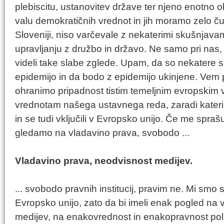
plebiscitu, ustanovitev države ter njeno enotno o
valu demokratičnih vrednot in jih moramo zelo čuva
Sloveniji, niso varčevale z nekaterimi skušnjava
upravljanju z družbo in državo. Ne samo pri nas, 
videli take slabe zglede. Upam, da so nekatere 
epidemijo in da bodo z epidemijo ukinjene. Vem p
ohranimo pripadnost tistim temeljnim evropskim
vrednotam našega ustavnega reda, zaradi kateri
in se tudi vključili v Evropsko unijo. Če me spraš
gledamo na vladavino prava, svobodo ...
Vladavino prava, neodvisnost medijev.
... svobodo pravnih institucij, pravim ne. Mi smo se 
Evropsko unijo, zato da bi imeli enak pogled na
medijev, na enakovrednost in enakopravnost politič