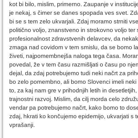
kot bi bilo, mislim, primerno. Zaupanje v institucije
je nekaj, s čimer se danes spopada ves svet. Zda
bi se s tem zelo ukvarjali. Zdaj moramo strniti vs
politično voljo, znanstveno in strokovno voljo ter
profesionalnost zdravstvenih delavcev, da nekak
zmaga nad covidom v tem smislu, da se bomo lah
živeti, najpomembnejša naloga tega časa. Moramo
povedal, že v tem času razmišljati o času po nj
dejal, da zdaj potrebujemo tudi neki načrt za prih
bo zelo pomembno, ali bomo Slovenci imeli neki 
to, za kaj nam gre v prihodnjih letih in desetletji
trajnostni razvoj. Mislim, da cilj morda celo zdru
vendar pa potrebujemo načrt, kako bomo to dose
zdaj, hkrati ko končujemo epidemijo, ukvarjati s
vprašanji.