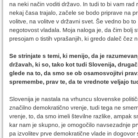
na neki način voditi državo. In tudi to bi vam rad
nekaj časa trajalo, začele se bodo priprave na p
volitve, na volitve v državni svet. Še vedno bo to 
negotovost vladala. Moja naloga je, da čim bolj 
presojam o tistih vprašanjih, ki gredo daleč čez n
Se strinjate s temi, ki menijo, da je razumeva
državah, ki so, tako kot tudi Slovenija, drugač
glede na to, da smo se ob osamosvojitvi pra
spremembe, prav te, da te vrednote veljajo tu
Slovenija je nastala na vrhuncu slovenske politič
značilno demokratično vrenje, tudi tega ne sme
vrenje, to, da smo imeli številne razlike, ampak sm
kar nam je skupno, je omogočilo navsezadnje pr
pa izvolitev prve demokratične vlade in dogovor 