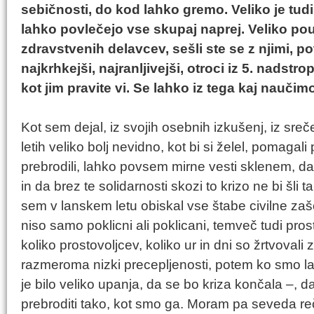
sebičnosti, do kod lahko gremo. Veliko je tudi
lahko povlečejo vse skupaj naprej. Veliko po
zdravstvenih delavcev, sešli ste se z njimi, pot
najkrhkejši, najranljivejši, otroci iz 5. nadstro
kot jim pravite vi. Se lahko iz tega kaj naučim
Kot sem dejal, iz svojih osebnih izkušenj, iz sreč
letih veliko bolj nevidno, kot bi si želel, pomagali
prebrodili, lahko povsem mirne vesti sklenem, da
in da brez te solidarnosti skozi to krizo ne bi šl
sem v lanskem letu obiskal vse štabe civilne zašči
niso samo poklicni ali poklicani, temveč tudi prosto
koliko prostovoljcev, koliko ur in dni so žrtvovali
razmeroma nizki precepljenosti, potem ko smo lan
je bilo veliko upanja, da se bo kriza končala –, 
prebroditi tako, kot smo ga. Moram pa seveda reči,