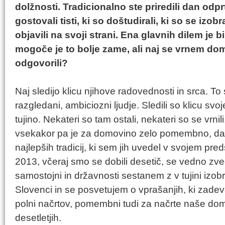
dolžnosti. Tradicionalno ste priredili dan odprt
gostovali tisti, ki so doštudirali, ki so se izobr
objavili na svoji strani. Ena glavnih dilem je bi
mogoče je to bolje zame, ali naj se vrnem domov
odgovorili?
Naj sledijo klicu njihove radovednosti in srca. To 
razgledani, ambiciozni ljudje. Sledili so klicu svo
tujino. Nekateri so tam ostali, nekateri so se vrnili
vsekakor pa je za domovino zelo pomembno, da z
najlepših tradicij, ki sem jih uvedel v svojem p
2013, včeraj smo se dobili desetič, se vedno zv
samostojni in državnosti sestanem z v tujini izo
Slovenci in se posvetujem o vprašanjih, ki zadev
polni načrtov, pomembni tudi za načrte naše domo
desetletjih.