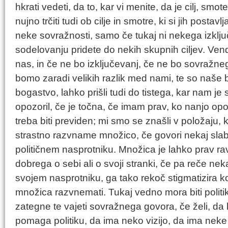
hkrati vedeti, da to, kar vi menite, da je cilj, sm
nujno trčiti tudi ob cilje in smotre, ki si jih postav
neke sovražnosti, samo če tukaj ni nekega izklju
sodelovanju pridete do nekih skupnih ciljev. Vend
nas, in če ne bo izključevanj, če ne bo sovražn
bomo zaradi velikih razlik med nami, te so naše 
bogastvo, lahko prišli tudi do tistega, kar nam je
opozoril, če je točna, če imam prav, ko nanjo op
treba biti previden; mi smo se znašli v položaju, 
strastno razvname množico, če govori nekaj sla
političnem nasprotniku. Množica je lahko prav r
dobrega o sebi ali o svoji stranki, če pa reče ne
svojem nasprotniku, ga tako rekoč stigmatizira k
množica razvnemati. Tukaj vedno mora biti polit
zategne te vajeti sovražnega govora, če želi, da
pomaga politiku, da ima neko vizijo, da ima neke c