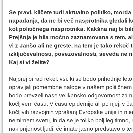
Se pravi, kličete tudi aktualno politiko, mord
napadanja, da ne bi več nasprotnika gledali 
kot političnega nasprotnika. Kakšna naj bi bil
Prejšnja je bila močno zaznamovana s tem, ali 
vi z Janšo ali ne greste, na tem je tako rekoč 
izključevalnosti, povezovalnosti, seveda ne n
Kaj si vi želite?
Najprej bi rad rekel: vsi, ki se bodo prihodnje let
opravljali pomembne naloge v našem političnem ž
bodo prevzeli nase velikansko odgovornost za n
kočljivem času. V času epidemije ali po njej, v ča
kočljivih razvojnih vprašanj Evropske unije in n
nemirnem svetu, in da se je toliko bolj legitimno
naklonjenost ljudi, če imate jasno predstavo o te