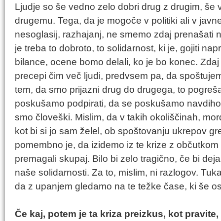
Ljudje so še vedno zelo dobri drug z drugim, š
drugemu. Tega, da je mogoče v politiki ali v javn
nesoglasij, razhajanj, ne smemo zdaj prenašati n
je treba to dobroto, to solidarnost, ki je, gojiti na
bilance, ocene bomo delali, ko je bo konec. Zdaj
precepi čim več ljudi, predvsem pa, da spoštuje
tem, da smo prijazni drug do drugega, to pogreša
poskušamo podpirati, da se poskušamo navdihov
smo človeški. Mislim, da v takih okoliščinah, mord
kot bi si jo sam želel, ob spoštovanju ukrepov gre
pomembno je, da izidemo iz te krize z občutkom s
premagali skupaj. Bilo bi zelo tragično, če bi dej
naše solidarnosti. Za to, mislim, ni razlogov. Tuka
da z upanjem gledamo na te težke čase, ki še os
Če kaj, potem je ta kriza preizkus, kot pravite,