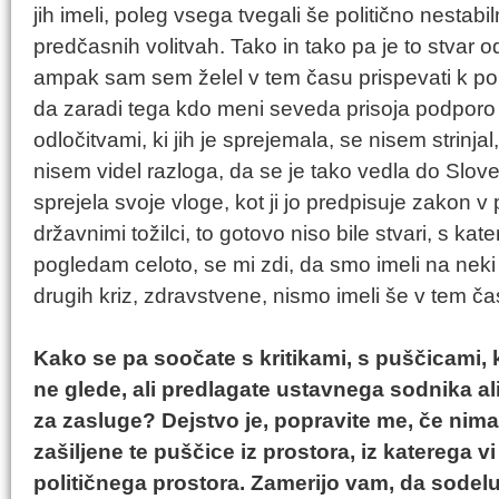
jih imeli, poleg vsega tvegali še politično nestabi
predčasnih volitvah. Tako in tako pa je to stvar 
ampak sam sem želel v tem času prispevati k polit
da zaradi tega kdo meni seveda prisoja podporo t
odločitvami, ki jih je sprejemala, se nisem strinja
nisem videl razloga, da se je tako vedla do Slov
sprejela svoje vloge, kot ji jo predpisuje zakon v
državnimi tožilci, to gotovo niso bile stvari, s ka
pogledam celoto, se mi zdi, da smo imeli na neki
drugih kriz, zdravstvene, nismo imeli še v tem čas
Kako se pa soočate s kritikami, s puščicami, 
ne glede, ali predlagate ustavnega sodnika al
za zasluge? Dejstvo je, popravite me, če nim
zašiljene te puščice iz prostora, iz katerega vi
političnega prostora. Zamerijo vam, da sodelu