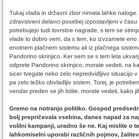
Tukaj vlada in državni zbor nimata lahke naloge.
zdravstveni delavci posebej izpostavljeni v čas
potrebujejo tudi tovrstne nagrade, s tem se stri
vlade to dobro vem, da s tem, ko izvzamete eno s
enotnem plačnem sistemu ali iz plačnega sistema,
Pandorino skrinjico. Ker sem se s tem leta ukvarj
odprete Pandorino skrinjico, morate vedeti, na ka
sicer tvegate neko zelo nepredvidljivo situacijo
pa zelo težko obvladljiv sistem. Torej, je potreb
vendar preden se jih lotite, morate vedeti, kako jih
Gremo na notranjo politiko. Gospod predsedni
bolj prepričevala vsebina, danes napad za n
volilni kampanji, uradno še ne. Kaj mislite o 
lahkomiselni uporabi različnih pojmov, žalitev,