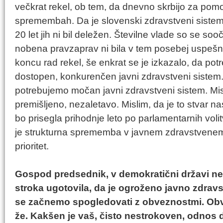
večkrat rekel, ob tem, da dnevno skrbijo za pomoč
spremembah. Da je slovenski zdravstveni sistem
20 let jih ni bil deležen. Številne vlade so se s
nobena pravzaprav ni bila v tem posebej uspešn
koncu rad rekel, še enkrat se je izkazalo, da p
dostopen, konkurenčen javni zdravstveni sistem. 
potrebujemo močan javni zdravstveni sistem. Mis
premišljeno, nezaletavo. Mislim, da je to stvar n
bo prisegla prihodnje leto po parlamentarnih volit
je strukturna sprememba v javnem zdravstvenem
prioritet.
Gospod predsednik, v demokratični državi ne g
stroka ugotovila, da je ogroženo javno zdravs
se začnemo spogledovati z obveznostmi. Obv
že. Kakšen je vaš, čisto nestrokoven, odnos 