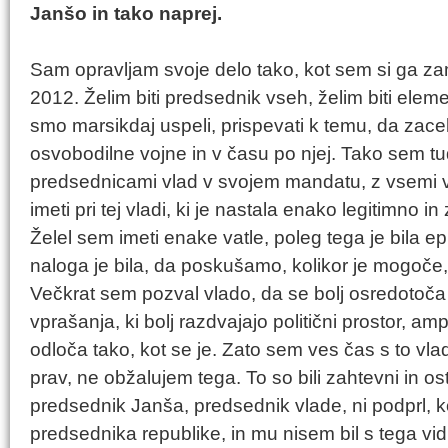
Janšo in tako naprej.
Sam opravljam svoje delo tako, kot sem si ga zamis
2012. Želim biti predsednik vseh, želim biti elemen
smo marsikdaj uspeli, prispevati k temu, da zacel
osvobodilne vojne in v času po njej. Tako sem tu
predsednicami vlad v svojem mandatu, z vsemi v
imeti pri tej vladi, ki je nastala enako legitimno i
Želel sem imeti enake vatle, poleg tega je bila epi
naloga je bila, da poskušamo, kolikor je mogoče, č
Večkrat sem pozval vlado, da se bolj osredotoča
vprašanja, ki bolj razdvajajo politični prostor, a
odloča tako, kot se je. Zato sem ves čas s to vlad
prav, ne obžalujem tega. To so bili zahtevni in o
predsednik Janša, predsednik vlade, ni podprl, k
predsednika republike, in mu nisem bil s tega vi