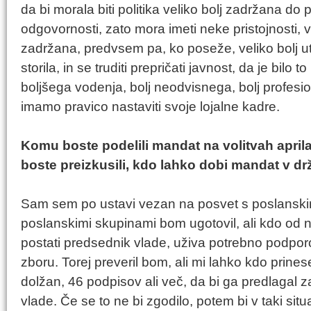
da bi morala biti politika veliko bolj zadržana d
odgovornosti, zato mora imeti neke pristojnosti, v
zadržana, predvsem pa, ko poseže, veliko bolj ute
storila, in se truditi prepričati javnost, da je bilo 
boljšega vodenja, bolj neodvisnega, bolj profesi
imamo pravico nastaviti svoje lojalne kadre.
Komu boste podelili mandat na volitvah april
boste preizkusili, kdo lahko dobi mandat v 
Sam sem po ustavi vezan na posvet s poslanski
poslanskimi skupinami bom ugotovil, ali kdo od nji
postati predsednik vlade, uživa potrebno podpo
zboru. Torej preveril bom, ali mi lahko kdo prine
dolžan, 46 podpisov ali več, da bi ga predlagal 
vlade. Če se to ne bi zgodilo, potem bi v taki situ