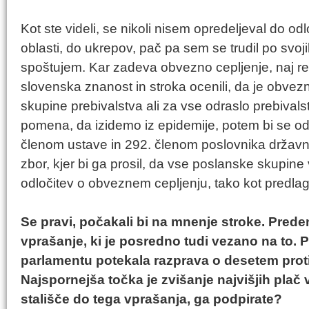
Kot ste videli, se nikoli nisem opredeljeval do odl
oblasti, do ukrepov, pač pa sem se trudil po svoji
spoštujem. Kar zadeva obvezno cepljenje, naj re
slovenska znanost in stroka ocenili, da je obvezn
skupine prebivalstva ali za vse odraslo prebivals
pomena, da izidemo iz epidemije, potem bi se odl
členom ustave in 292. členom poslovnika držav
zbor, kjer bi ga prosil, da vse poslanske skupin
odločitev o obveznem cepljenju, tako kot predlag
Se pravi, počakali bi na mnenje stroke. Preden
vprašanje, ki je posredno tudi vezano na to. 
parlamentu potekala razprava o desetem pro
Najspornejša točka je zvišanje najvišjih plač
stališče do tega vprašanja, ga podpirate?