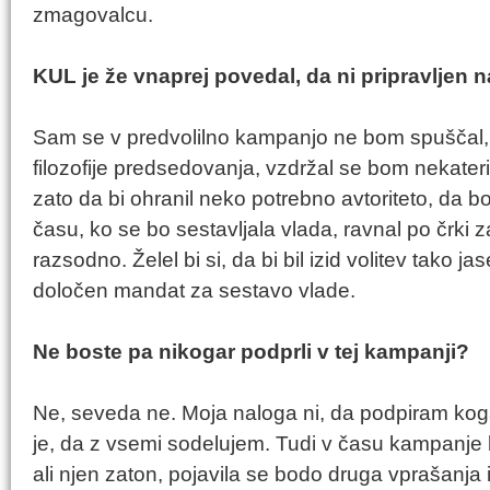
zmagovalcu.
KUL je že vnaprej povedal, da ni pripravljen 
Sam se v predvolilno kampanjo ne bom spuščal, t
filozofije predsedovanja, vzdržal se bom nekater
zato da bi ohranil neko potrebno avtoriteto, da b
času, ko se bo sestavljala vlada, ravnal po črki 
razsodno. Želel bi si, da bi bil izid volitev tako j
določen mandat za sestavo vlade.
Ne boste pa nikogar podprli v tej kampanji?
Ne, seveda ne. Moja naloga ni, da podpiram koga
je, da z vsemi sodelujem. Tudi v času kampanje 
ali njen zaton, pojavila se bodo druga vprašanja