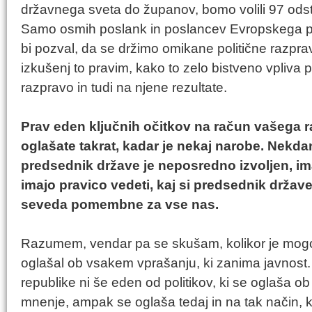
državnega sveta do županov, bomo volili 97 odst
Samo osmih poslank in poslancev Evropskega pa
bi pozval, da se držimo omikane politične razprav
izkušenj to pravim, kako to zelo bistveno vpliva 
razpravo in tudi na njene rezultate.
Prav eden ključnih očitkov na račun vašega r
oglašate takrat, kadar je nekaj narobe. Nekda
predsednik države je neposredno izvoljen, ima 
imajo pravico vedeti, kaj si predsednik države
seveda pomembne za vse nas.
Razumem, vendar pa se skušam, kolikor je mogoče,
oglašal ob vsakem vprašanju, ki zanima javnost
republike ni še eden od politikov, ki se oglaša o
mnenje, ampak se oglaša tedaj in na tak način, k