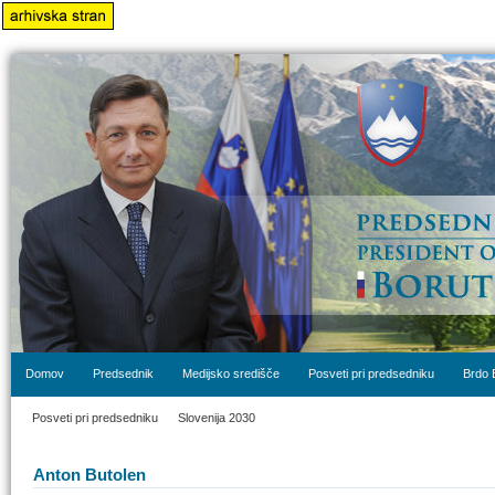
Domov
Predsednik
Medijsko središče
Posveti pri predsedniku
Brdo 
Posveti pri predsedniku
Slovenija 2030
Anton Butolen