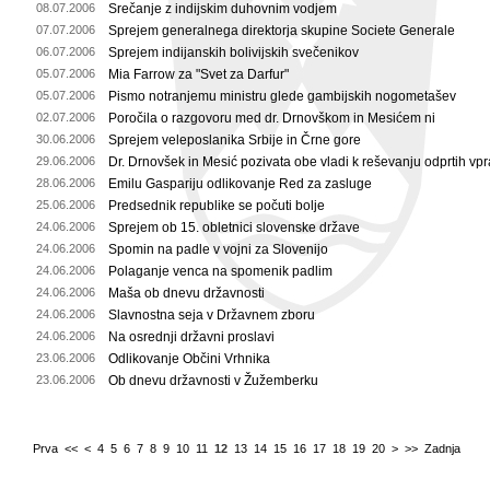
08.07.2006
Srečanje z indijskim duhovnim vodjem
07.07.2006
Sprejem generalnega direktorja skupine Societe Generale
06.07.2006
Sprejem indijanskih bolivijskih svečenikov
05.07.2006
Mia Farrow za "Svet za Darfur"
05.07.2006
Pismo notranjemu ministru glede gambijskih nogometašev
02.07.2006
Poročila o razgovoru med dr. Drnovškom in Mesićem ni
30.06.2006
Sprejem veleposlanika Srbije in Črne gore
29.06.2006
Dr. Drnovšek in Mesić pozivata obe vladi k reševanju odprtih vp
28.06.2006
Emilu Gaspariju odlikovanje Red za zasluge
25.06.2006
Predsednik republike se počuti bolje
24.06.2006
Sprejem ob 15. obletnici slovenske države
24.06.2006
Spomin na padle v vojni za Slovenijo
24.06.2006
Polaganje venca na spomenik padlim
24.06.2006
Maša ob dnevu državnosti
24.06.2006
Slavnostna seja v Državnem zboru
24.06.2006
Na osrednji državni proslavi
23.06.2006
Odlikovanje Občini Vrhnika
23.06.2006
Ob dnevu državnosti v Žužemberku
Prva
<<
<
4
5
6
7
8
9
10
11
12
13
14
15
16
17
18
19
20
>
>>
Zadnja