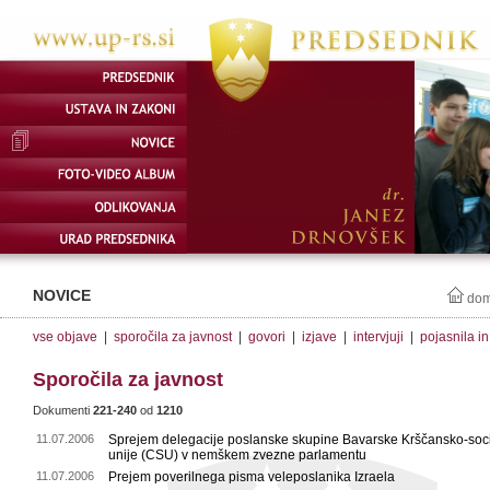
NOVICE
do
vse objave
|
sporočila za javnost
|
govori
|
izjave
|
intervjuji
|
pojasnila i
Sporočila za javnost
Dokumenti
221-240
od
1210
11.07.2006
Sprejem delegacije poslanske skupine Bavarske Krščansko-soc
unije (CSU) v nemškem zvezne parlamentu
11.07.2006
Prejem poverilnega pisma veleposlanika Izraela