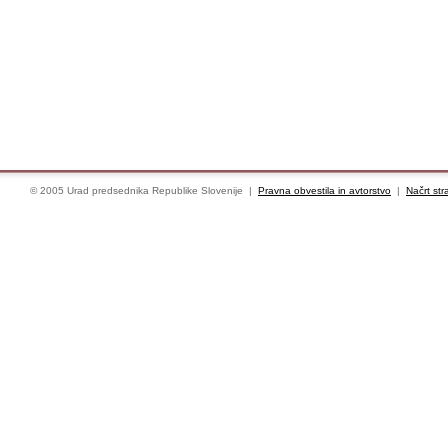
© 2005 Urad predsednika Republike Slovenije |
Pravna obvestila in avtorstvo
|
Načrt str