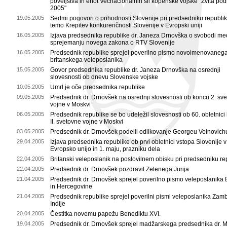
poveljstva in enot Večnacionalnih sil kopenske vojske "Zvita pod
2005"
19.05.2005
Sedmi pogovori o prihodnosti Slovenije pri predsedniku republi
temo Krepitev konkurenčnosti Slovenije v Evropski uniji
16.05.2005
Izjava predsednika republike dr. Janeza Drnovška o svobodi med
sprejemanju novega zakona o RTV Slovenije
16.05.2005
Predsednik republike sprejel poverilno pismo novoimenovaneg
britanskega veleposlanika
15.05.2005
Govor predsednika republike dr. Janeza Drnovška na osrednji
slovesnosti ob dnevu Slovenske vojske
10.05.2005
Umrl je oče predsednika republike
09.05.2005
Predsednik dr. Drnovšek na osrednji slovesnosti ob koncu 2. sv
vojne v Moskvi
06.05.2005
Predsednik republike se bo udeležil slovesnosti ob 60. obletnici
II. svetovne vojne v Moskvi
03.05.2005
Predsednik dr. Drnovšek podelil odlikovanje Georgeu Voinovich
29.04.2005
Izjava predsednika republike ob prvi obletnici vstopa Slovenije v
Evropsko unijo in 1. maju, prazniku dela
22.04.2005
Britanski veleposlanik na poslovilnem obisku pri predsedniku re
22.04.2005
Predsednik dr. Drnovšek pozdravil Zelenega Jurija
21.04.2005
Predsednik dr. Drnovšek sprejel poverilno pismo veleposlanika
in Hercegovine
21.04.2005
Predsednik republike sprejel poverilni pismi veleposlanika Zamb
Indije
20.04.2005
Čestitka novemu papežu Benediktu XVI.
19.04.2005
Predsednik dr. Drnovšek sprejel madžarskega predsednika dr. 