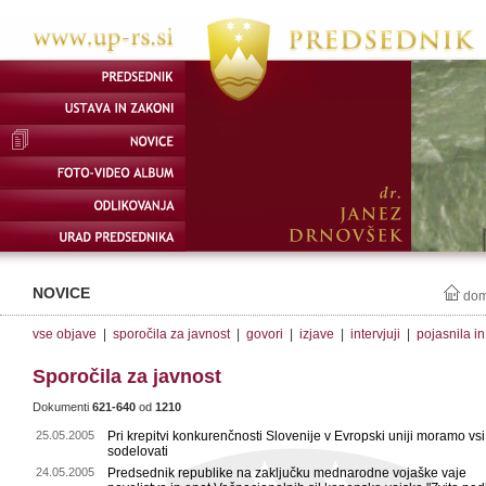
NOVICE
do
vse objave
|
sporočila za javnost
|
govori
|
izjave
|
intervjuji
|
pojasnila i
Sporočila za javnost
Dokumenti
621-640
od
1210
25.05.2005
Pri krepitvi konkurenčnosti Slovenije v Evropski uniji moramo vsi
sodelovati
24.05.2005
Predsednik republike na zaključku mednarodne vojaške vaje