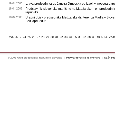
19.04.2005
Izjava predsednika dr. Janeza Drnovška ob izvolitvi novega pap
18.04.2005
Predstavniki slovenske manjšine na Madžarskem pri predsedni
republike
18.04.2005
Uradni obisk predsednika Madžarske dr. Ferenca Mádla v Sloveni
- 20. april 2005
Prva
<<
<
24
25
26
27
28
29
30
31
32
33
34
35
36
37
38
39
40
>
>>
Zadn
© 2005 Urad predsednika Republike Slovenije |
Pravna obvestila in avtorstvo
|
Načrt str