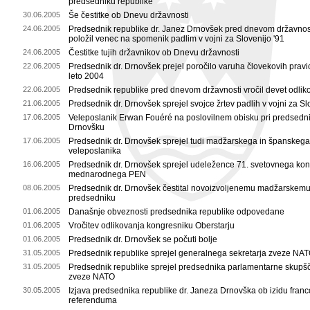
predsedniku republike
30.06.2005
Še čestitke ob Dnevu državnosti
24.06.2005
Predsednik republike dr. Janez Drnovšek pred dnevom državnos
položil venec na spomenik padlim v vojni za Slovenijo '91
24.06.2005
Čestitke tujih državnikov ob Dnevu državnosti
22.06.2005
Predsednik dr. Drnovšek prejel poročilo varuha človekovih pravi
leto 2004
22.06.2005
Predsednik republike pred dnevom državnosti vročil devet odlik
21.06.2005
Predsednik dr. Drnovšek sprejel svojce žrtev padlih v vojni za Sl
17.06.2005
Veleposlanik Erwan Fouéré na poslovilnem obisku pri predsedni
Drnovšku
17.06.2005
Predsednik dr. Drnovšek sprejel tudi madžarskega in španskega
veleposlanika
16.06.2005
Predsednik dr. Drnovšek sprejel udeležence 71. svetovnega ko
mednarodnega PEN
08.06.2005
Predsednik dr. Drnovšek čestital novoizvoljenemu madžarskem
predsedniku
01.06.2005
Današnje obveznosti predsednika republike odpovedane
01.06.2005
Vročitev odlikovanja kongresniku Oberstarju
01.06.2005
Predsednik dr. Drnovšek se počuti bolje
31.05.2005
Predsednik republike sprejel generalnega sekretarja zveze NA
31.05.2005
Predsednik republike sprejel predsednika parlamentarne skupš
zveze NATO
30.05.2005
Izjava predsednika republike dr. Janeza Drnovška ob izidu fran
referenduma