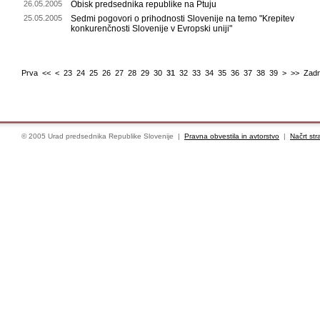
26.05.2005
Obisk predsednika republike na Ptuju
25.05.2005
Sedmi pogovori o prihodnosti Slovenije na temo "Krepitev
konkurenčnosti Slovenije v Evropski uniji"
Prva
<<
<
23
24
25
26
27
28
29
30
31
32
33
34
35
36
37
38
39
>
>>
Zadn
© 2005 Urad predsednika Republike Slovenije |
Pravna obvestila in avtorstvo
|
Načrt str