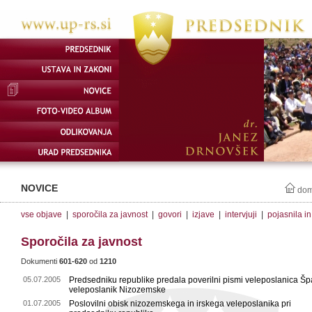
NOVICE
do
vse objave
|
sporočila za javnost
|
govori
|
izjave
|
intervjuji
|
pojasnila i
Sporočila za javnost
Dokumenti
601-620
od
1210
05.07.2005
Predsedniku republike predala poverilni pismi veleposlanica Špa
veleposlanik Nizozemske
01.07.2005
Poslovilni obisk nizozemskega in irskega veleposlanika pri