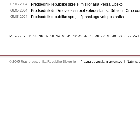
07.05.2004
Predsednik republike sprejel misijonarja Pedra Opeko
06.05.2004
Predsednik dr. Drnovšek sprejel veleposlanika Srbije in Črne go
05.05.2004
Predsednik republike sprejel španskega veleposlanika
Prva
<<
<
34
35
36
37
38
39
40
41
42
43
44
45
46
47
48
49
50
>
>>
Zadn
© 2005 Urad predsednika Republike Slovenije |
Pravna obvestila in avtorstvo
|
Načrt str