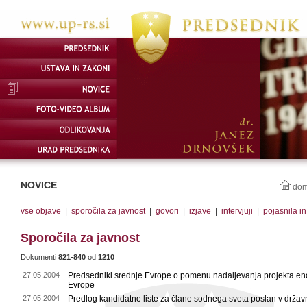
NOVICE
do
vse objave
|
sporočila za javnost
|
govori
|
izjave
|
intervjuji
|
pojasnila i
Sporočila za javnost
Dokumenti
821-840
od
1210
27.05.2004
Predsedniki srednje Evrope o pomenu nadaljevanja projekta en
Evrope
27.05.2004
Predlog kandidatne liste za člane sodnega sveta poslan v držav