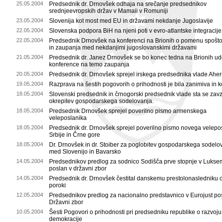
25.05.2004
Predsednik dr. Drnovšek odhaja na srečanje predsednikov
srednjeevropskih držav v Mamaii v Romuniji
23.05.2004
Slovenija kot most med EU in državami nekdanje Jugoslavije
22.05.2004
Slovenska podpora BiH na njeni poti v evro-atlantske integracije
22.05.2004
Predsednik Drnovšek na konferenci na Brionih o pomenu spošt
in zaupanja med nekdanjimi jugoslovanskimi državami
21.05.2004
Predsednik dr. Janez Drnovšek se bo konec tedna na Brionih ude
konference na temo zaupanja
20.05.2004
Predsednik dr. Drnovšek sprejel irskega predsednika vlade Ahe
19.05.2004
Razprava na šestih pogovorih o prihodnosti je bila zanimiva in k
18.05.2004
Slovenski predsednik in črnogorski predsednik vlade sta se zav
okrepitev gospodarskega sodelovanja.
18.05.2004
Predsednik Drnovšek sprejel poverilno pismo armenskega
veleposlanika
18.05.2004
Predsednik dr. Drnovšek sprejel poverilno pismo novega velepo
Srbije in Črne gore
18.05.2004
Dr. Drnovšek in dr. Stoiber za poglobitev gospodarskega sodelo
med Slovenijo in Bavarsko
14.05.2004
Predsednikov predlog za sodnico Sodišča prve stopnje v Luks
poslan v državni zbor
14.05.2004
Predsednik dr. Drnovšek čestital danskemu prestolonasledniku 
poroki
12.05.2004
Predsednikov predlog za nacionalno predstavnico v Eurojust po
Državni zbor
10.05.2004
Šesti Pogovori o prihodnosti pri predsedniku republike o razvoju
demokracije