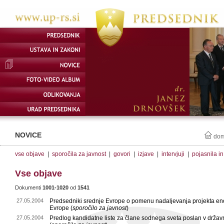
NOVICE
do
vse objave
|
sporočila za javnost
|
govori
|
izjave
|
intervjuji
|
pojasnila i
Vse objave
Dokumenti
1001-1020
od
1541
27.05.2004
Predsedniki srednje Evrope o pomenu nadaljevanja projekta en
Evrope (
sporočilo za javnost
)
27.05.2004
Predlog kandidatne liste za člane sodnega sveta poslan v držav