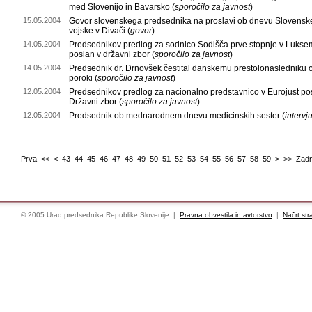
med Slovenijo in Bavarsko (
sporočilo za javnost
)
15.05.2004
Govor slovenskega predsednika na proslavi ob dnevu Slovensk
vojske v Divači (
govor
)
14.05.2004
Predsednikov predlog za sodnico Sodišča prve stopnje v Luks
poslan v državni zbor (
sporočilo za javnost
)
14.05.2004
Predsednik dr. Drnovšek čestital danskemu prestolonasledniku 
poroki (
sporočilo za javnost
)
12.05.2004
Predsednikov predlog za nacionalno predstavnico v Eurojust po
Državni zbor (
sporočilo za javnost
)
12.05.2004
Predsednik ob mednarodnem dnevu medicinskih sester (
intervj
Prva
<<
<
43
44
45
46
47
48
49
50
51
52
53
54
55
56
57
58
59
>
>>
Zadn
© 2005 Urad predsednika Republike Slovenije |
Pravna obvestila in avtorstvo
|
Načrt str