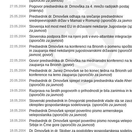
(
sporočilo za javnost
)
27.05.2004
Pogovor predsednika dr. Drnovška za 4. mrežo radijskih postaj
(
intervju
)
25.05.2004
Predsednik dr. Drnovšek odhaja na srečanje predsednikov
srednjeevropskih držav v Mamaii v Romuniji (
sporočilo za javno
23.05.2004
Slovenija kot most med EU in državami nekdanje Jugoslavije (
s
za javnost
)
22.05.2004
Slovenska podpora BiH na njeni poti v evro-atlantske integracije
(
sporočilo za javnost
)
22.05.2004
Predsednik Drnovšek na konferenci na Brionih o pomenu spošt
in zaupanja med nekdanjimi jugoslovanskimi državami (
sporočil
javnost, govor
)
22.05.2004
Govor predsednika dr. Drnovška na mednarodni konferenci na 
zaupanja na Brionih (
govor
)
21.05.2004
Predsednik dr. Janez Drnovšek se bo konec tedna na Brionih ude
konference na temo zaupanja (
sporočilo za javnost
)
20.05.2004
Predsednik dr. Drnovšek sprejel irskega predsednika vlade Ahe
(
sporočilo za javnost
)
19.05.2004
Razprava na šestih pogovorih o prihodnosti je bila zanimiva in k
(
sporočilo za javnost
)
18.05.2004
Slovenski predsednik in črnogorski predsednik vlade sta se zav
okrepitev gospodarskega sodelovanja. (
sporočilo za javnost
)
18.05.2004
Predsednik Drnovšek sprejel poverilno pismo armenskega
veleposlanika (
sporočilo za javnost
)
18.05.2004
Predsednik dr. Drnovšek sprejel poverilno pismo novega velepo
Srbije in Črne gore (
sporočilo za javnost
)
18.05.2004
Dr. Drnovšek in dr. Stoiber za poglobitev gospodarskega sodelo