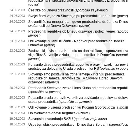
republike na 3. srečanju slovenskih znanstvenikov iz Slovenije i
(
govor
)
24.06.2003
Čestitke ob Dnevu državnosti (
sporočilo za javnost
)
24.06.2003
Svojci žrtev vojne za Slovenijo pri predsedniku republike (
govor
)
24.06.2003
Sloveniji še na mnoga leta - govor predsednika dr. Janeza Drno
svečanosti ob Dnevu Državnosti (
govor
)
24.06.2003
Predsednik republike ob Dnevu državnosti položil venec (
sporoč
javnost
)
24.06.2003
Odlikovanje Milanu Kučanu - Nagovor predsednika dr. Janeza
Drnovška (
govor
)
23.06.2003
Zastava, ki je visela na Kapitolu na dan ratifikacije sporazuma z
vključitev Slovenije v Nato, pri predsedniku dr. Drnovšku (
sporoč
javnost
)
23.06.2003
Pojasnilo Urada predsednika republike o pravih vzrokih za povi
sredstev za delovanje Urada predsednika RS (
pojasnilo in popr
22.06.2003
Slovenijo smo postavili na trdne temelje - Intervju predsednika
republike dr. Janeza Drnovška za TV Slovenija pred Dnevom
državnosti (
intervju
)
20.06.2003
Predsednik Svetovne zveze Lions Kluba pri predsedniku republ
(
sporočilo za javnost
)
20.06.2003
Pojasnilo urada o pravih vzrokih za povišanje sredstev za delov
urada predsednika (
sporočilo za javnost
)
20.06.2003
Odlikovanje bivšemu predsedniku Kučanu (
sporočilo za javnost
)
20.06.2003
Ob svetovnem dnevu beguncev (
izjava
)
19.06.2003
Slavnostno zasedanje SAZU (
sporočilo za javnost
)
18.06.2003
Uspešen obisk predsednika dr. Drnovška v Bolgariji (
sporočilo z