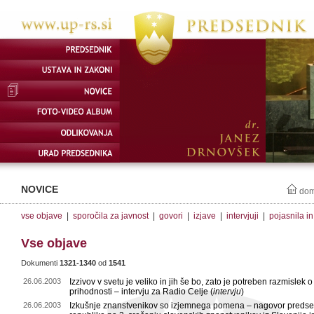
NOVICE
do
vse objave
|
sporočila za javnost
|
govori
|
izjave
|
intervjuji
|
pojasnila i
Vse objave
Dokumenti
1321-1340
od
1541
26.06.2003
Izzivov v svetu je veliko in jih še bo, zato je potreben razmislek o
prihodnosti – intervju za Radio Celje (
intervju
)
26.06.2003
Izkušnje znanstvenikov so izjemnega pomena – nagovor preds