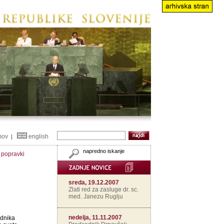
mov
english
|
napredno iskanje
n popravki
sreda, 19.12.2007
Zlati red za zasluge dr. sc.
med. Janezu Ruglju
nedelja, 11.11.2007
ednika