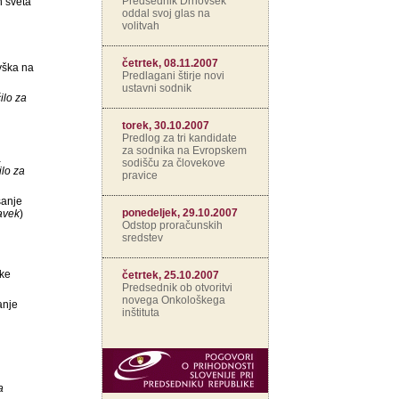
Predsednik Drnovšek
n sveta
oddal svoj glas na
volitvah
četrtek, 08.11.2007
vška na
Predlagani štirje novi
ustavni sodnik
ilo za
torek, 30.10.2007
Predlog za tri kandidate
za sodnika na Evropskem
a
sodišču za človekove
ilo za
pravice
šanje
ponedeljek, 29.10.2007
avek
)
Odstop proračunskih
sredstev
ike
četrtek, 25.10.2007
Predsednik ob otvoritvi
novega Onkološkega
anje
inštituta
a