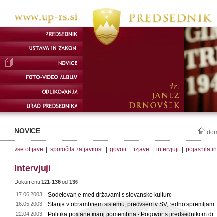
NOVICE
do
vse objave
|
sporočila za javnost
|
govori
|
izjave
|
intervjuji
|
pojasnila i
Intervjuji
Dokumenti
121-136
od
136
17.06.2003
Sodelovanje med državami s slovansko kulturo
16.05.2003
Stanje v obrambnem sistemu, predvsem v SV, redno spremljam
22.04.2003
Politika postane manj pomembna - Pogovor s predsednikom dr.