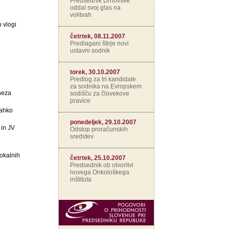
Predsednik Drnovšek
oddal svoj glas na
volitvah
 vlogi
četrtek, 08.11.2007
Predlagani štirje novi
ustavni sodnik
torek, 30.10.2007
Predlog za tri kandidate
za sodnika na Evropskem
neza
sodišču za človekove
pravice
lahko
ponedeljek, 29.10.2007
 in JV
Odstop proračunskih
sredstev
lokalnih
četrtek, 25.10.2007
Predsednik ob otvoritvi
novega Onkološkega
inštituta