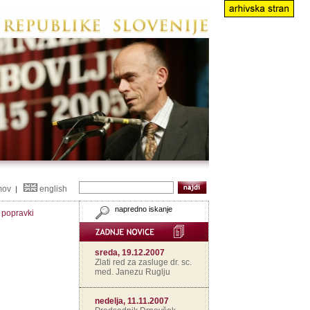
mov
english
|
napredno iskanje
n popravki
sreda, 19.12.2007
Zlati red za zasluge dr. sc.
med. Janezu Ruglju
nedelja, 11.11.2007