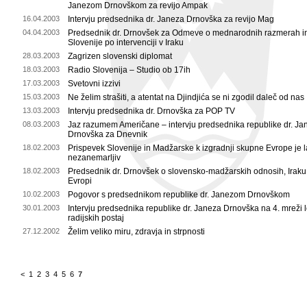
Janezom Drnovškom za revijo Ampak
16.04.2003
Intervju predsednika dr. Janeza Drnovška za revijo Mag
04.04.2003
Predsednik dr. Drnovšek za Odmeve o mednarodnih razmerah in
Slovenije po intervenciji v Iraku
28.03.2003
Zagrizen slovenski diplomat
18.03.2003
Radio Slovenija – Studio ob 17ih
17.03.2003
Svetovni izzivi
15.03.2003
Ne želim strašiti, a atentat na Djindjića se ni zgodil daleč od nas
13.03.2003
Intervju predsednika dr. Drnovška za POP TV
08.03.2003
Jaz razumem Američane – intervju predsednika republike dr. Ja
Drnovška za Dnevnik
18.02.2003
Prispevek Slovenije in Madžarske k izgradnji skupne Evrope je 
nezanemarljiv
18.02.2003
Predsednik dr. Drnovšek o slovensko-madžarskih odnosih, Iraku
Evropi
10.02.2003
Pogovor s predsednikom republike dr. Janezom Drnovškom
30.01.2003
Intervju predsednika republike dr. Janeza Drnovška na 4. mreži 
radijskih postaj
27.12.2002
Želim veliko miru, zdravja in strpnosti
<
1
2
3
4
5
6
7