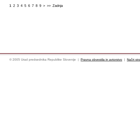
1
2
3
4
5
6
7
8
9
>
>>
Zadnja
© 2005 Urad predsednika Republike Slovenije |
Pravna obvestila in avtorstvo
|
Načrt str