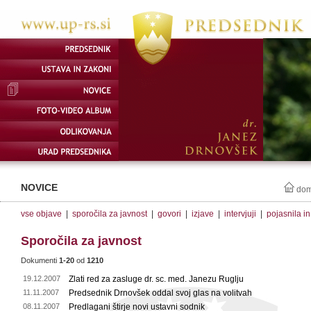
NOVICE
do
vse objave
|
sporočila za javnost
|
govori
|
izjave
|
intervjuji
|
pojasnila i
Sporočila za javnost
Dokumenti
1-20
od
1210
19.12.2007
Zlati red za zasluge dr. sc. med. Janezu Ruglju
11.11.2007
Predsednik Drnovšek oddal svoj glas na volitvah
08.11.2007
Predlagani štirje novi ustavni sodnik