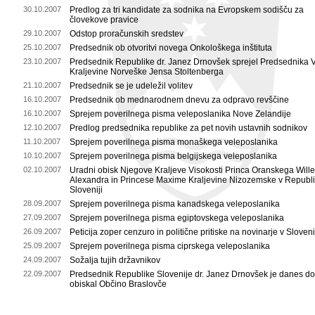
30.10.2007
Predlog za tri kandidate za sodnika na Evropskem sodišču za
človekove pravice
29.10.2007
Odstop proračunskih sredstev
25.10.2007
Predsednik ob otvoritvi novega Onkološkega inštituta
23.10.2007
Predsednik Republike dr. Janez Drnovšek sprejel Predsednika 
Kraljevine Norveške Jensa Stoltenberga
21.10.2007
Predsednik se je udeležil volitev
16.10.2007
Predsednik ob mednarodnem dnevu za odpravo revščine
16.10.2007
Sprejem poverilnega pisma veleposlanika Nove Zelandije
12.10.2007
Predlog predsednika republike za pet novih ustavnih sodnikov
11.10.2007
Sprejem poverilnega pisma monaškega veleposlanika
10.10.2007
Sprejem poverilnega pisma belgijskega veleposlanika
02.10.2007
Uradni obisk Njegove Kraljeve Visokosti Princa Oranskega Will
Alexandra in Princese Maxime Kraljevine Nizozemske v Republi
Sloveniji
28.09.2007
Sprejem poverilnega pisma kanadskega veleposlanika
27.09.2007
Sprejem poverilnega pisma egiptovskega veleposlanika
26.09.2007
Peticija zoper cenzuro in politične pritiske na novinarje v Sloveni
25.09.2007
Sprejem poverilnega pisma ciprskega veleposlanika
24.09.2007
Sožalja tujih državnikov
22.09.2007
Predsednik Republike Slovenije dr. Janez Drnovšek je danes d
obiskal Občino Braslovče