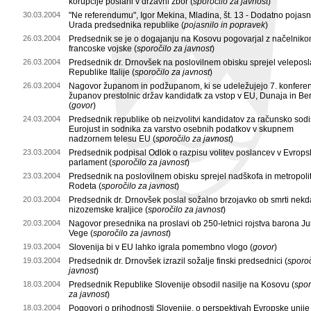
korupcije poslani v državni zbor (
sporočilo za javnost
)
30.03.2004
"Ne referendumu", Igor Mekina, Mladina, št. 13 - Dodatno pojasn
Urada predsednika republike (
pojasnilo in popravek
)
26.03.2004
Predsednik se je o dogajanju na Kosovu pogovarjal z načelnik
francoske vojske (
sporočilo za javnost
)
26.03.2004
Predsednik dr. Drnovšek na poslovilnem obisku sprejel veleposl
Republike Italije (
sporočilo za javnost
)
26.03.2004
Nagovor županom in podžupanom, ki se udeležujejo 7. konfere
županov prestolnic držav kandidatk za vstop v EU, Dunaja in Ber
(
govor
)
24.03.2004
Predsednik republike ob neizvolitvi kandidatov za računsko sodi
Eurojust in sodnika za varstvo osebnih podatkov v skupnem
nadzornem telesu EU (
sporočilo za javnost
)
23.03.2004
Predsednik podpisal Odlok o razpisu volitev poslancev v Evrops
parlament (
sporočilo za javnost
)
23.03.2004
Predsednik na poslovilnem obisku sprejel nadškofa in metropolit
Rodeta (
sporočilo za javnost
)
20.03.2004
Predsednik dr. Drnovšek poslal sožalno brzojavko ob smrti nekd
nizozemske kraljice (
sporočilo za javnost
)
20.03.2004
Nagovor presednika na proslavi ob 250-letnici rojstva barona Jur
Vege (
sporočilo za javnost
)
19.03.2004
Slovenija bi v EU lahko igrala pomembno vlogo (
govor
)
19.03.2004
Predsednik dr. Drnovšek izrazil sožalje finski predsednici (
sporoč
javnost
)
18.03.2004
Predsednik Republike Slovenije obsodil nasilje na Kosovu (
spor
za javnost
)
18.03.2004
Pogovori o prihodnosti Slovenije, o perspektivah Evropske unije