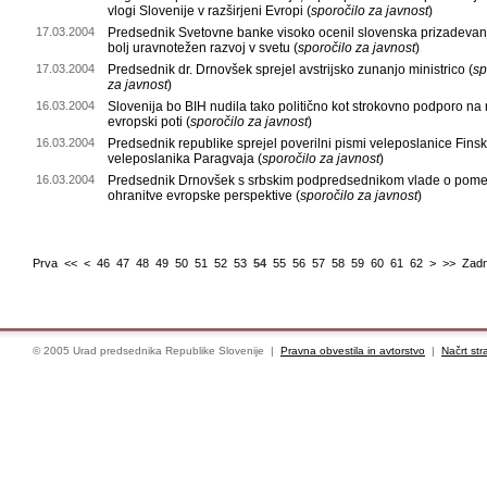
vlogi Slovenije v razširjeni Evropi (
sporočilo za javnost
)
17.03.2004
Predsednik Svetovne banke visoko ocenil slovenska prizadevan
bolj uravnotežen razvoj v svetu (
sporočilo za javnost
)
17.03.2004
Predsednik dr. Drnovšek sprejel avstrijsko zunanjo ministrico (
sp
za javnost
)
16.03.2004
Slovenija bo BIH nudila tako politično kot strokovno podporo na 
evropski poti (
sporočilo za javnost
)
16.03.2004
Predsednik republike sprejel poverilni pismi veleposlanice Finsk
veleposlanika Paragvaja (
sporočilo za javnost
)
16.03.2004
Predsednik Drnovšek s srbskim podpredsednikom vlade o pom
ohranitve evropske perspektive (
sporočilo za javnost
)
Prva
<<
<
46
47
48
49
50
51
52
53
54
55
56
57
58
59
60
61
62
>
>>
Zadn
© 2005 Urad predsednika Republike Slovenije |
Pravna obvestila in avtorstvo
|
Načrt str