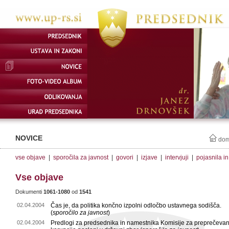
NOVICE
do
vse objave
|
sporočila za javnost
|
govori
|
izjave
|
intervjuji
|
pojasnila i
Vse objave
Dokumenti
1061-1080
od
1541
02.04.2004
Čas je, da politika končno izpolni odločbo ustavnega sodišča.
(
sporočilo za javnost
)
02.04.2004
Predlogi za predsednika in namestnika Komisije za preprečevan