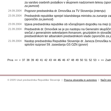
za varstvo osebnih podatkov v skupnem nadzornem telesu (
spor
za javnost
)
24.09.2004
Pogovor predsednika dr. Drnovška za TV Slovenija (
intervju
)
23.09.2004
Predsednik republike sprejel islandskega ministra za zunanje z
(
sporočilo za javnost
)
23.09.2004
Izjava predsednika republike ob včerajšnjem dogodku na meji (
21.09.2004
Predsednik dr. Drnovšek se je po nastopu na Generalni skupšči
srečal z generalnim sekretarjem Annanom, gruzijskim in slovašk
predsednikom ter albanskim predsednikom vlade (
sporočilo za 
21.09.2004
Nastop predsednika Republike Slovenije dr. Janeza Drnovška n
splošni razpravi 59. zasedanja GS OZN (
govor
)
Prva
<<
<
37
38
39
40
41
42
43
44
45
46
47
48
49
50
51
52
53
>
>>
Zadn
© 2005 Urad predsednika Republike Slovenije |
Pravna obvestila in avtorstvo
|
Načrt str