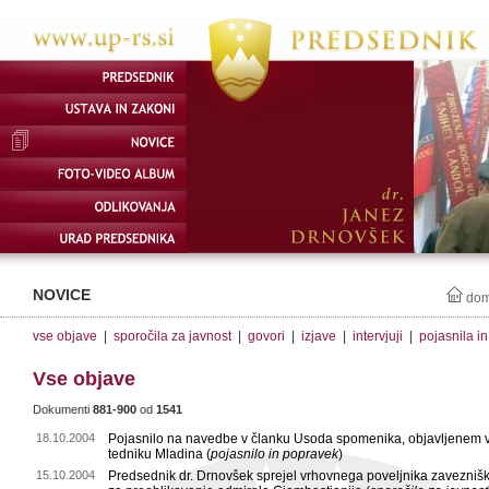
NOVICE
do
vse objave
|
sporočila za javnost
|
govori
|
izjave
|
intervjuji
|
pojasnila i
Vse objave
Dokumenti
881-900
od
1541
18.10.2004
Pojasnilo na navedbe v članku Usoda spomenika, objavljenem 
tedniku Mladina (
pojasnilo in popravek
)
15.10.2004
Predsednik dr. Drnovšek sprejel vrhovnega poveljnika zavezniški