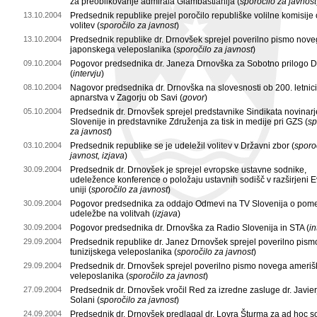
za preoblikovanje admirala Giambastianija (
sporočilo za javnost
13.10.2004
Predsednik republike prejel poročilo republiške volilne komisije o
volitev (
sporočilo za javnost
)
13.10.2004
Predsednik republike dr. Drnovšek sprejel poverilno pismo nov
japonskega veleposlanika (
sporočilo za javnost
)
09.10.2004
Pogovor predsednika dr. Janeza Drnovška za Sobotno prilogo D
(
intervju
)
08.10.2004
Nagovor predsednika dr. Drnovška na slovesnosti ob 200. letnici
apnarstva v Zagorju ob Savi (
govor
)
05.10.2004
Predsednik dr. Drnovšek sprejel predstavnike Sindikata novinarj
Slovenije in predstavnike Združenja za tisk in medije pri GZS (
sp
za javnost
)
03.10.2004
Predsednik republike se je udeležil volitev v Državni zbor (
sporo
javnost, izjava
)
30.09.2004
Predsednik dr. Drnovšek je sprejel evropske ustavne sodnike,
udeležence konference o položaju ustavnih sodišč v razširjeni E
uniji (
sporočilo za javnost
)
30.09.2004
Pogovor predsednika za oddajo Odmevi na TV Slovenija o pom
udeležbe na volitvah (
izjava
)
30.09.2004
Pogovor predsednika dr. Drnovška za Radio Slovenija in STA (
in
29.09.2004
Predsednik republike dr. Janez Drnovšek sprejel poverilno pism
tunizijskega veleposlanika (
sporočilo za javnost
)
29.09.2004
Predsednik dr. Drnovšek sprejel poverilno pismo novega ameri
veleposlanika (
sporočilo za javnost
)
27.09.2004
Predsednik dr. Drnovšek vročil Red za izredne zasluge dr. Javier
Solani (
sporočilo za javnost
)
24.09.2004
Predsednik dr. Drnovšek predlagal dr. Lovra Šturma za ad hoc s