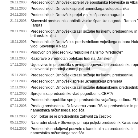
26.11.2003
Predsednik dr. Drnovšek sprejel veleposlanika Norveške in Alba
26.11.2003
Predsednik dr. Drnovšek sprejel ameriškega veleposlanika
24.11.2003
Predsednik dr. Drnovšek prejel visoko špansko nagrado
21.11.2003
Slovenski predsednik dobitnik visoke španske nagrade Ramon T
Fargas
20.11.2003
Predsednik dr. Drnovšek izrazil sožalje turškemu predsedniku in
britanski kraljici
18.11.2003
Predsednik dr. Drnovšek s predsednikom vojaškega odbora Nat
vlogi Slovenije v Natu
18.11.2003
Pogovori pri predsedniku republike na temo "Vrednote"
18.11.2003
Razprave o vrednotah potekajo tudi na Danskem
17.11.2003
Ugotovitve in priporočila s prvega pogovora pri predsedniku rep
o slovenski prihodnji zunanji politiki
15.11.2003
Predsednik dr. Drnovšek izrazil sožalje turškemu predsedniku
12.11.2003
Predsednik dr. Drnovšek sprejel ukrajinskega premiera
12.11.2003
Predsednik dr. Drnovšek izrazil sožalje italijanskemu predsedni
07.11.2003
Sprejem za predsednike vlad pogodbenic CEFTA
07.11.2003
Predsednik republike sprejel predsednika vojaškega odbora EU
07.11.2003
Predlog predsednika Državnemu zboru RS za predsednico in p
namestnika računskega sodišča
06.11.2003
Igor Torkar se je predsedniku zahvalil za čestitko
05.11.2003
Na uradni obisk v Slovenijo prihaja poljski predsednik Kwaśnie
04.11.2003
Predsednik nadaljeval posvete o kandidatih za predsednika in
namestnika računskega sodišča