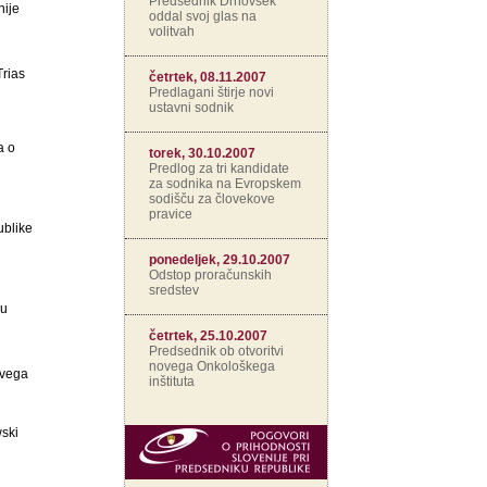
Predsednik Drnovšek
nije
oddal svoj glas na
volitvah
rias
četrtek, 08.11.2007
Predlagani štirje novi
ustavni sodnik
a o
torek, 30.10.2007
Predlog za tri kandidate
za sodnika na Evropskem
sodišču za človekove
pravice
ublike
ponedeljek, 29.10.2007
Odstop proračunskih
sredstev
ku
četrtek, 25.10.2007
Predsednik ob otvoritvi
novega Onkološkega
rvega
inštituta
wski