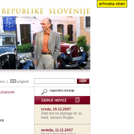
mov
english
|
napredno iskanje
n popravki
sreda, 19.12.2007
Zlati red za zasluge dr. sc.
med. Janezu Ruglju
bra
nedelja, 11.11.2007