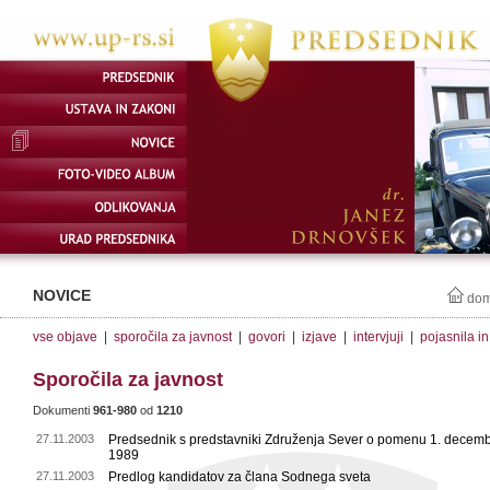
NOVICE
do
vse objave
|
sporočila za javnost
|
govori
|
izjave
|
intervjuji
|
pojasnila i
Sporočila za javnost
Dokumenti
961-980
od
1210
27.11.2003
Predsednik s predstavniki Združenja Sever o pomenu 1. decem
1989
27.11.2003
Predlog kandidatov za člana Sodnega sveta