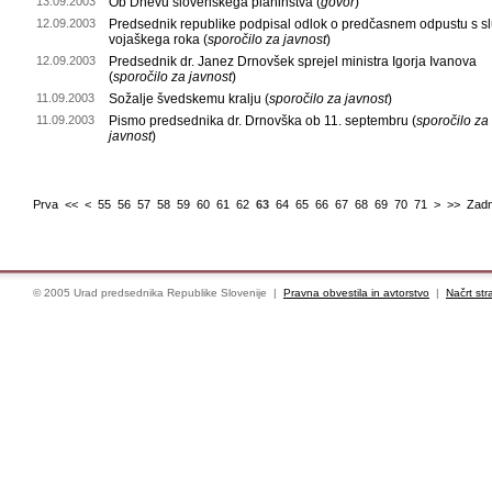
13.09.2003
Ob Dnevu slovenskega planinstva (
govor
)
12.09.2003
Predsednik republike podpisal odlok o predčasnem odpustu s s
vojaškega roka (
sporočilo za javnost
)
12.09.2003
Predsednik dr. Janez Drnovšek sprejel ministra Igorja Ivanova
(
sporočilo za javnost
)
11.09.2003
Sožalje švedskemu kralju (
sporočilo za javnost
)
11.09.2003
Pismo predsednika dr. Drnovška ob 11. septembru (
sporočilo za
javnost
)
Prva
<<
<
55
56
57
58
59
60
61
62
63
64
65
66
67
68
69
70
71
>
>>
Zadn
© 2005 Urad predsednika Republike Slovenije |
Pravna obvestila in avtorstvo
|
Načrt str