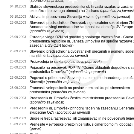
(
sporočilo za javnost
)
04.10.2003
Stališče slovenskega predsednika ob hrvaški razglasitvi zaščit
ekološko-ribolovnega območja na Jadranu (
sporočilo za javnost
03.10.2003
Aktivna in prepoznana Slovenija v svetu (
sporočilo za javnost
)
26.09.2003
Slovenski predsednik dr. Drnovšek z generalnim sekretarjem ZN
Annanom o vlogi mednarodne skupnosti na območju JV Evrope
(
sporočilo za javnost
)
26.09.2003
Osrednja vloga OZN pri graditvi globalnega zavezništva - Govor
predsednika republike dr. Janeza Drnovška na splošni razpravi 
zasedanja GS OZN (
govor
)
25.09.2003
Slovenski predsednik na dvostranskih srečanjih o pomenu sode
manjših držav (
sporočilo za javnost
)
25.09.2003
Proizvodnja je stekla (
pojasnilo in popravek
)
25.09.2003
Pojasnilo na prispevek POP TV: "Ocene aktualnih dogodkov s st
predsednika Drnovška" (
pojasnilo in popravek
)
23.09.2003
Pogovori o prihodnosti Slovenije na temo mednarodnega polož
Slovenije (
sporočilo za javnost
)
23.09.2003
Francoski veleposlanik na poslovilnem obisku pri slovenskem
predsedniku (
sporočilo za javnost
)
22.09.2003
Predsednik dr. Drnovšek čestital ministrskemu predsedniku Bav
(
sporočilo za javnost
)
19.09.2003
Predsednik dr. Drnovšek prihodnji teden na zasedanju General
skupščine OZN (
sporočilo za javnost
)
16.09.2003
Spore je treba razreševati, jih zmanjševati in ne povečevati (
inte
15.09.2003
Prenesite v evropske prestolnice tisto, s čimer bomo mi obogatil
(
govor
)