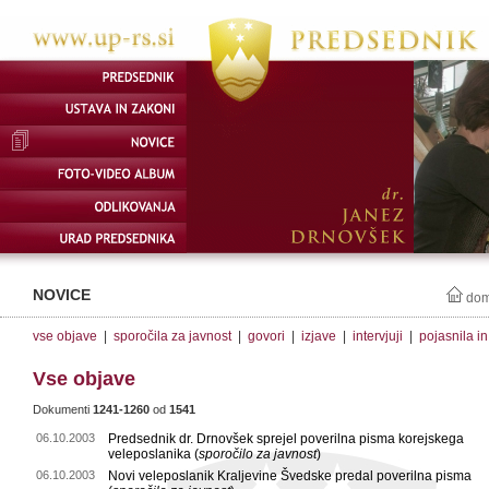
NOVICE
do
vse objave
|
sporočila za javnost
|
govori
|
izjave
|
intervjuji
|
pojasnila i
Vse objave
Dokumenti
1241-1260
od
1541
06.10.2003
Predsednik dr. Drnovšek sprejel poverilna pisma korejskega
veleposlanika (
sporočilo za javnost
)
06.10.2003
Novi veleposlanik Kraljevine Švedske predal poverilna pisma