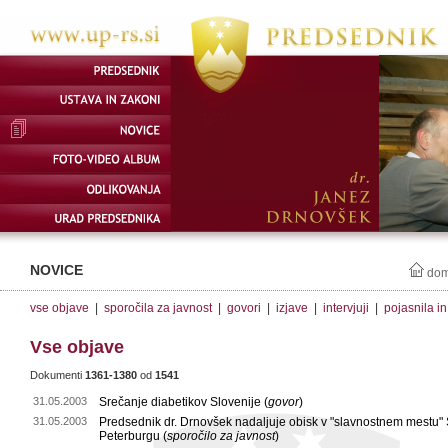
NOVICE
do
vse objave
|
sporočila za javnost
|
govori
|
izjave
|
intervjuji
|
pojasnila i
Vse objave
Dokumenti
1361-1380
od
1541
31.05.2003
Srečanje diabetikov Slovenije (
govor
)
31.05.2003
Predsednik dr. Drnovšek nadaljuje obisk v "slavnostnem mestu" 
Peterburgu (
sporočilo za javnost
)