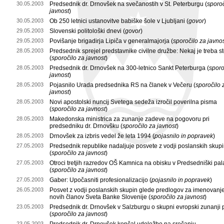
30.05.2003
Predsednik dr. Drnovšek na svečanostih v St. Peterburgu (
sporoč
javnost
)
30.05.2003
Ob 250 letnici ustanovitve babiške šole v Ljubljani (
govor
)
29.05.2003
Slovenski politološki dnevi (
govor
)
29.05.2003
Povišanje brigadirja Lipiča v generalmajorja (
sporočilo za javno
28.05.2003
Predsednik sprejel predstavnike civilne družbe: Nekaj je treba sto
(
sporočilo za javnost
)
28.05.2003
Predsednik dr. Drnovšek na 300-letnico Sankt Peterburga (
sporo
javnost
)
28.05.2003
Pojasnilo Urada predsednika RS na članek v Večeru (
sporočilo 
javnost
)
28.05.2003
Novi apostolski nuncij Svetega sedeža izročil poverilna pisma
(
sporočilo za javnost
)
28.05.2003
Makedonska ministrica za zunanje zadeve na pogovoru pri
predsedniku dr. Drnovšku (
sporočilo za javnost
)
28.05.2003
Drnovšek za izbris vedel že leta 1994 (
pojasnilo in popravek
)
27.05.2003
Predsednik republike nadaljuje posvete z vodji poslanskih skup
(
sporočilo za javnost
)
27.05.2003
Otroci tretjih razredov OŠ Kamnica na obisku v Predsedniški pal
(
sporočilo za javnost
)
27.05.2003
Gaber: Upočasniti profesionalizacijo (
pojasnilo in popravek
)
26.05.2003
Posvet z vodji poslanskih skupin glede predlogov za imenovanje
novih članov Sveta Banke Slovenije (
sporočilo za javnost
)
23.05.2003
Predsednik dr. Drnovšek v Salzburgu o skupni evropski zunanji po
(
sporočilo za javnost
)
23.05.2003