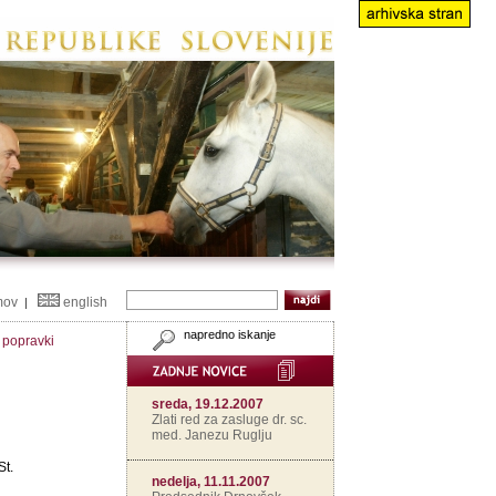
mov
english
|
napredno iskanje
n popravki
sreda, 19.12.2007
Zlati red za zasluge dr. sc.
med. Janezu Ruglju
St.
nedelja, 11.11.2007