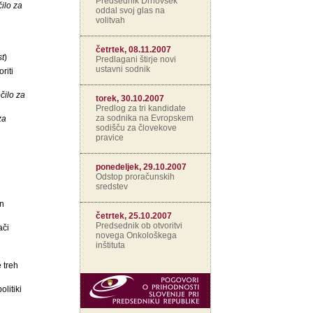
Predsednik Drnovšek
ilo za
oddal svoj glas na
volitvah
četrtek, 08.11.2007
st
)
Predlagani štirje novi
ustavni sodnik
riti
čilo za
torek, 30.10.2007
Predlog za tri kandidate
za sodnika na Evropskem
za
sodišču za človekove
pravice
ponedeljek, 29.10.2007
Odstop proračunskih
sredstev
in
četrtek, 25.10.2007
Predsednik ob otvoritvi
ači
novega Onkološkega
inštituta
 treh
litiki