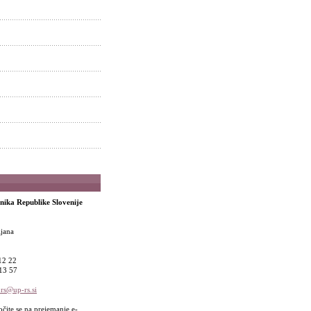
nika Republike Slovenije
jana
 12 22
 13 57
rs@up-rs.si
čite se na prejemanje e-