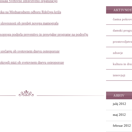
skala Svetovno zdravstveno organizacijo
AKTIVNOS
nika na Mednarodnem odboru Rdečega križa
častna pokrovi
 slovesnosti ob predaji novega mamografa
damski prog
 soproga podprla preventivo in presejalne programe na področju
prostovoljstv
 srečanju ob svetovnem dnevu osteoporoze
zdravje
 okrogli mizi ob svetovnem dnevu osteoporoze
kultura in dr
intervjuji
ARHIV
julij 2012
maj 2012
februar 2012