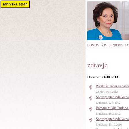
DOMOV
ŽIVLJENJEPIS
F
zdravje
Documents
1-10
of
13
Počitniški tabor za ose
Želebej, 16.7.2012
Soproga predsednika na 
Ljubljana, 12.5.2012
Barbara Miklič Türk na 
Ljubljana, 29.2.2012
Soproga predsednika na 
Ljubljana, 20.10.2010