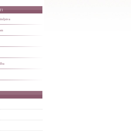
TI
teljstva
ram
o
užba