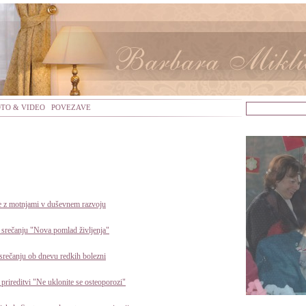
OTO & VIDEO
POVEZAVE
be z motnjami v duševnem razvoju
srečanju "Nova pomlad življenja"
srečanju ob dnevu redkih bolezni
prireditvi "Ne uklonite se osteoporozi"