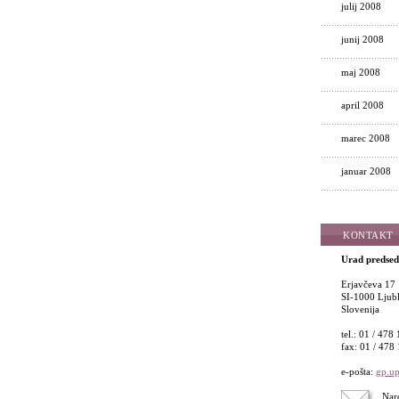
julij 2008
junij 2008
maj 2008
april 2008
marec 2008
januar 2008
KONTAKT
Urad predsed
Erjavčeva 17
SI-1000 Ljubl
Slovenija
tel.: 01 / 478
fax: 01 / 478
e-pošta:
gp.up
Naro