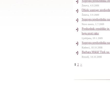
Soproga predsednika obi
Ženeva, 4.9.2009
Obisk soproge predsed
Ženeva, 3.9.2009
Soproga predsednika na
Novo mesto, 1.7.2009
Predsednik republike in
boja proti raku
Ljubljana, 19.1.2009
Soproga predsednika na
Radenci, 18.10.2008
Barbara Miklič Türk na
Bruselj, 14.10.2008
1
2
>